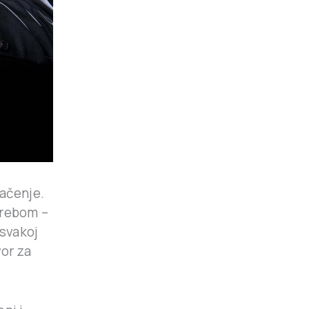
načenje.
trebom –
 svakoj
vor za