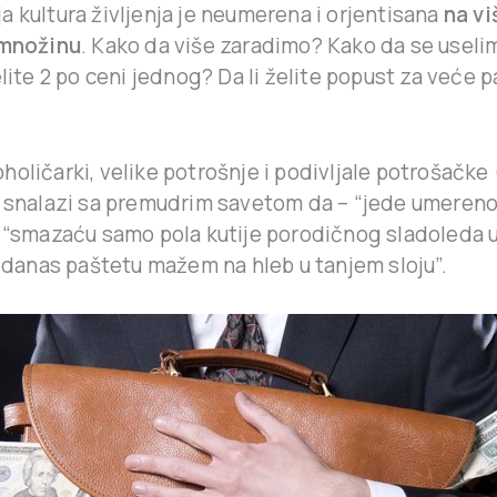
 kultura življenja je neumerena i orjentisana
na vi
 množinu
. Kako da više zaradimo? Kako da se useli
elite 2 po ceni jednog? Da li želite popust za veće 
!
oličarki, velike potrošnje i podivljale potrošačke 
e snalazi sa premudrim savetom da – “jede umeren
o “smazaću samo pola kutije porodičnog sladoleda
d danas paštetu mažem na hleb u tanjem sloju”.