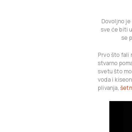
Dovoljno je
sve će biti 
se 
Prvo što fali
stvarno pomaž
svetu što m
voda i kiseo
plivanja,
šet