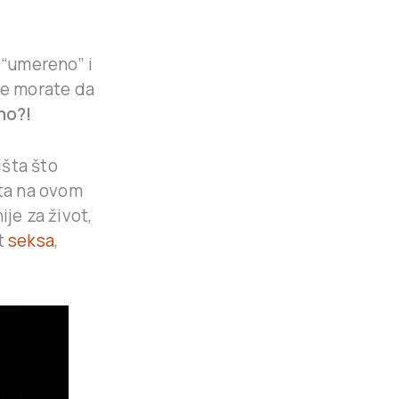
 “umereno” i
 ne morate da
no?!
išta što
šta na ovom
je za život,
ut
seksa
,