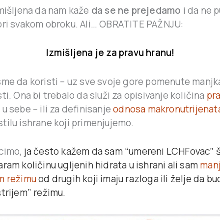
zmišljena da nam kaže
da se ne prejedamo
i da ne 
pri svakom obroku. Ali… OBRATITE PAŽNJU:
Izmišljena je za pravu hranu!
sme da koristi – uz sve svoje gore pomenute manjk
ti. Ona bi trebalo da služi za opisivanje količina
pr
u sebe – ili za definisanje
odnosa makronutrijena
tilu ishrane koji primenjujemo.
cimo,
ja često kažem da sam “umereni LCHFovac” š
ram količinu ugljenih hidrata u ishrani ali sam
manj
m režimu
od drugih koji imaju razloga ili želje da bu
štrijem” režimu.