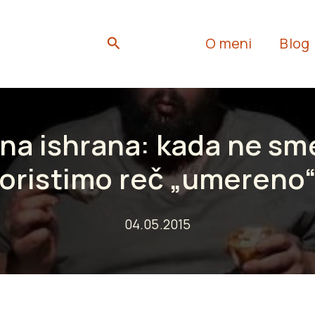
Search
O meni
Blog
a ishrana: kada ne s
oristimo reč „umereno
04.05.2015