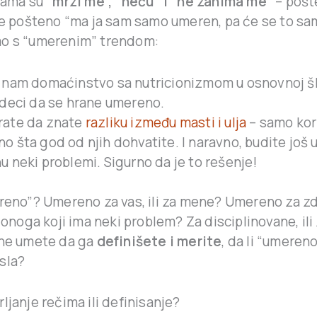
ijama su
“mrzi me”, “neću” i “ne zanima me”
– pošte
je pošteno “ma ja sam samo umeren, pa će se to sam
mo s “umerenim” trendom:
 nam domaćinstvo sa nutricionizmom u osnovnoj š
 deci da se hrane umereno.
rate da znate
razliku između masti i ulja
– samo kor
o šta god od njih dohvatite. I naravno, budite još 
u neki problemi. Sigurno da je to rešenje!
ereno”? Umereno za vas, ili za mene? Umereno za z
a onoga koji ima neki problem? Za disciplinovane, ili
 ne umete da ga
definišete i merite
, da li “umeren
sla?
ljanje rečima ili definisanje?