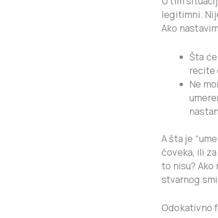
U tim situac
legitimni. Ni
Ako nastavi
Šta će
recite
Ne mo
umeren
nastan
A šta je “um
čoveka, ili z
to nisu? Ako
stvarnog smi
Odokativno fr