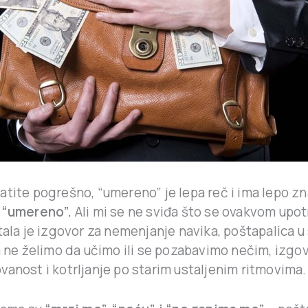
atite pogrešno, “umereno” je lepa reč i ima lepo z
 “umereno”.
Ali mi se ne sviđa što se ovakvom upo
tala je izgovor za nemenjanje navika, poštapalica u
a ne želimo da učimo ili se pozabavimo nečim, izgo
anost i kotrljanje po starim ustaljenim ritmovima.