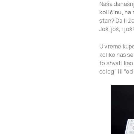
Naša današnja
količinu, na
stan? Da li ž
Još, još, i još
U vreme kupoh
koliko nas s
to shvati ka
celog” ili “o