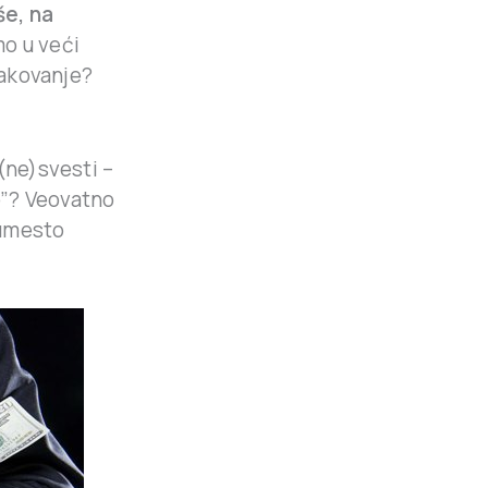
še, na
mo u veći
pakovanje?
(ne)svesti –
o”? Veovatno
 umesto