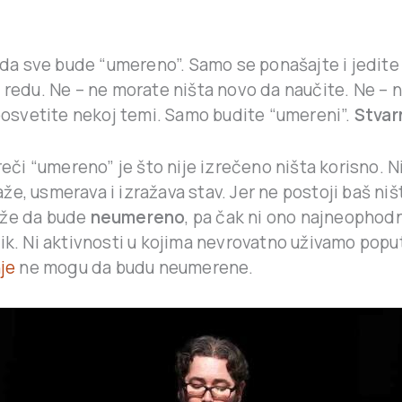
 da sve bude “umereno”. Samo se ponašajte i jedite
u redu. Ne – ne morate ništa novo da naučite. Ne –
posvetite nekoj temi. Samo budite “umereni”.
Stvar
 reči “umereno” je što nije izrečeno ništa korisno. N
e, usmerava i izražava stav. Jer ne postoji baš ni
ože da bude
neumereno
, pa čak ni ono najneophodni
nik. Ni aktivnosti u kojima nevrovatno uživamo pop
nje
ne mogu da budu neumerene.