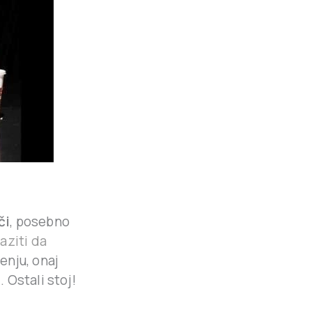
či
, posebno
aziti da
enju, onaj
 Ostali stoj!