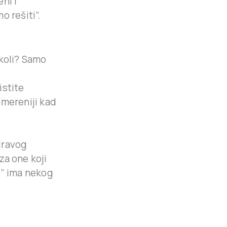
ni i
o rešiti”.
koli? Samo
istite
umereniji kad
dravog
 za one koji
o” ima nekog