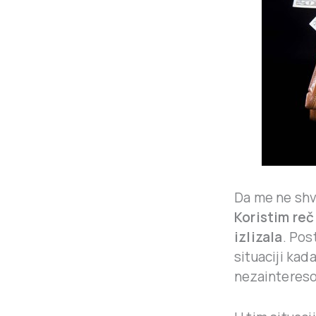
Da me ne shv
Koristim reč
izlizala
. Pos
situaciji kad
nezainteresov