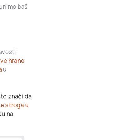
punimo baš
avosti
ave hrane
ta
u
to znači da
e stroga u
du na