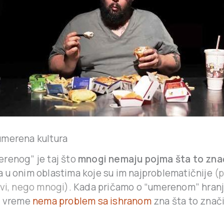
merena kultura
renog” je taj što
mnogi nemaju pojma šta to zna
 u onim oblastima koje su im najproblematičnije
(p
svi, nego mnogi)
. Kada pričamo o “umerenom” hranj
e vreme
nema problem sa ishranom
zna šta to znači.