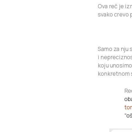
Ova reč je i
svako crevo 
Samo za nju 
i nepreciznos
koju unosimo 
konkretnom s
Re
oba
to
“o