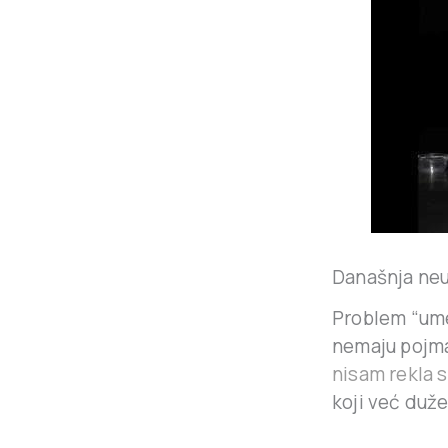
Današnja neu
Problem “ume
nemaju pojma
nisam rekla 
koji već duž