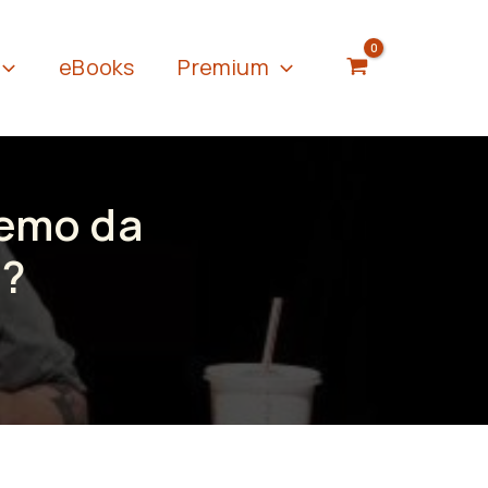
eBooks
Premium
memo da
“?