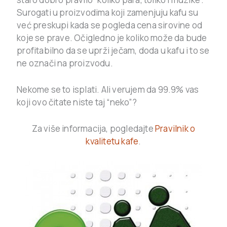
Surogati u proizvodima koji zamenjuju kafu su
već preskupi kada se pogleda cena sirovine od
koje se prave. Očigledno je koliko može da bude
profitabilno da se uprži ječam, doda u kafu i to se
ne označi na proizvodu.
Nekome se to isplati. Ali verujem da 99.9% vas
koji ovo čitate niste taj “neko”?
Za više informacija, pogledajte
Pravilnik o
kvalitetu kafe
.