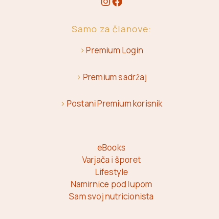
Samo za članove:
>
Premium Login
>
Premium sadržaj
>
Postani Premium korisnik
eBooks
Varjača i šporet
Lifestyle
Namirnice pod lupom
Sam svoj nutricionista