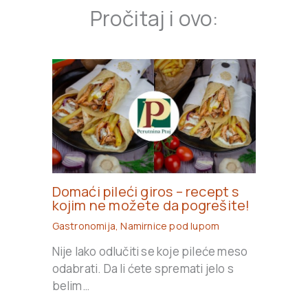
Pročitaj i ovo:
Domaći pileći giros – recept s
kojim ne možete da pogrešite!
Gastronomija
,
Namirnice pod lupom
Nije lako odlučiti se koje pileće meso
odabrati. Da li ćete spremati jelo s
belim…