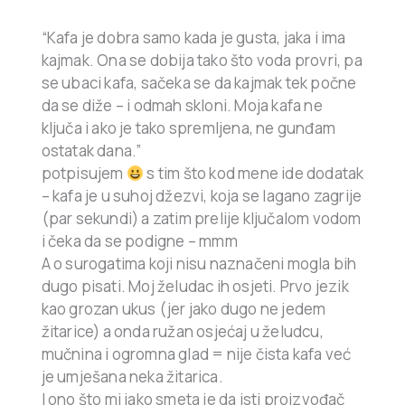
“Kafa je dobra samo kada je gusta, jaka i ima
kajmak. Ona se dobija tako što voda provri, pa
se ubaci kafa, sačeka se da kajmak tek počne
da se diže – i odmah skloni. Moja kafa ne
ključa i ako je tako spremljena, ne gunđam
ostatak dana.”
potpisujem
s tim što kod mene ide dodatak
– kafa je u suhoj džezvi, koja se lagano zagrije
(par sekundi) a zatim prelije ključalom vodom
i čeka da se podigne – mmm
A o surogatima koji nisu naznačeni mogla bih
dugo pisati. Moj želudac ih osjeti. Prvo jezik
kao grozan ukus (jer jako dugo ne jedem
žitarice) a onda ružan osjećaj u želudcu,
mučnina i ogromna glad = nije čista kafa već
je umješana neka žitarica.
I ono što mi jako smeta je da isti proizvođač