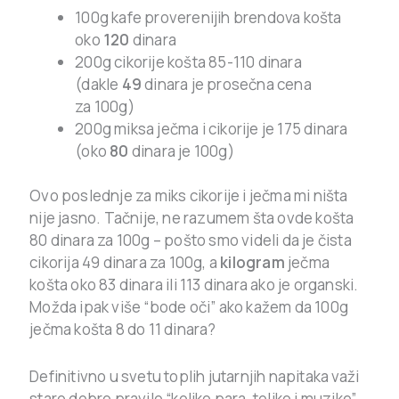
100g kafe proverenijih brendova košta
oko
120
dinara
200g cikorije košta 85-110 dinara
(dakle
49
dinara je prosečna cena
za 100g)
200g miksa ječma i cikorije je 175 dinara
(oko
80
dinara je 100g)
Ovo poslednje za miks cikorije i ječma mi ništa
nije jasno. Tačnije, ne razumem šta ovde košta
80 dinara za 100g – pošto smo videli da je čista
cikorija 49 dinara za 100g, a
kilogram
ječma
košta oko 83 dinara ili 113 dinara ako je organski.
Možda ipak više “bode oči” ako kažem da 100g
ječma košta 8 do 11 dinara?
Definitivno u svetu toplih jutarnjih napitaka važi
staro dobro pravilo “koliko para, toliko i muzike”.