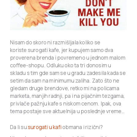
Nisam do skoro ni razmišljala koliko se
koriste surogati kafe, jer kupujem samo dva
proverena brenda i povremeno u jednom malom
coffee-shopu. Odluku oko ta tri donosim u
skladu s tim gde sam se u gradu zadesila kada se
setim da sam na minimumu zaliha. Zato što ne
gledam druge brendove, retko mi na policama
marketa, manjih radnji, pa i na pijačnim tezgama,
privlače pažnju kafe s niskom cenom. Ipak, ova
tema postaje sve aktuelnija u poslednje vreme…
Da li su
surogati u kafi
obmana i rizični?