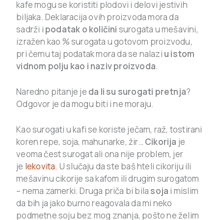
kafe mogu se koristiti plodovi i delovi jestivih
biljaka. Deklaracija ovih proizvoda mora da
sadrži i
podatak o količini
surogata u mešavini,
izražen kao % surogata u gotovom proizvodu,
pri čemu taj podatak mora da se nalazi
u istom
vidnom polju kao i naziv proizvoda
.
Naredno pitanje je
da li su surogati pretnja
?
Odgovor je da mogu biti i ne moraju.
Kao surogati u kafi se koriste ječam, raž, tostirani
koren repe, soja, mahunarke, žir…
Cikorija
je
veoma čest surogat ali ona nije problem, jer
je
lekovita
. U slučaju da ste baš hteli cikoriju ili
mešavinu cikorije sa kafom ili drugim surogatom
– nema zamerki. Druga priča bi bila
soja
i mislim
da bih ja jako burno reagovala da mi neko
podmetne soju bez mog znanja, pošto ne želim