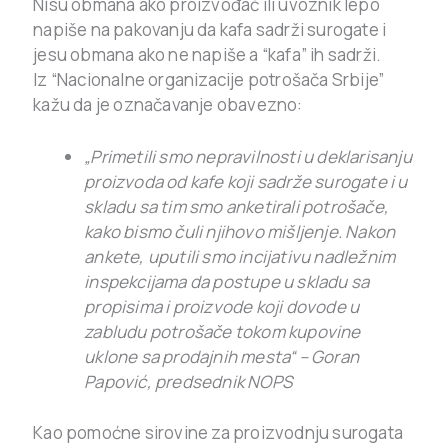
Nisu obmana ako proizvođač ili uvoznik lepo
napiše na pakovanju da kafa sadrži surogate i
jesu obmana ako ne napiše a “kafa” ih sadrži.
Iz “Nacionalne organizacije potrošača Srbije”
kažu da je označavanje obavezno:
„Primetili smo nepravilnosti u deklarisanju
proizvoda od kafe koji sadrže surogate i u
skladu sa tim smo anketirali potrošače,
kako bismo čuli njihovo mišljenje. Nakon
ankete, uputili smo incijativu nadležnim
inspekcijama da postupe u skladu sa
propisima i proizvode koji dovode u
zabludu potrošače tokom kupovine
uklone sa prodajnih mesta“ – Goran
Papović, predsednik NOPS
Kao pomoćne sirovine za proizvodnju surogata