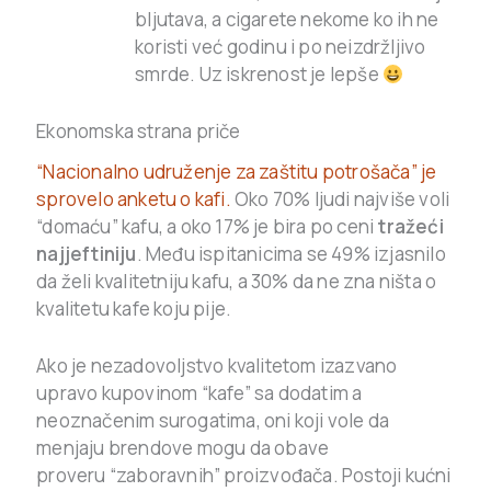
bljutava, a cigarete nekome ko ih ne
koristi već godinu i po neizdržljivo
smrde. Uz iskrenost je lepše
Ekonomska strana priče
“Nacionalno udruženje za zaštitu potrošača” je
sprovelo anketu o kafi.
Oko 70% ljudi najviše voli
“domaću” kafu, a oko 17% je bira po ceni
tražeći
najjeftiniju
. Među ispitanicima se 49% izjasnilo
da želi kvalitetniju kafu, a 30% da ne zna ništa o
kvalitetu kafe koju pije.
Ako je nezadovoljstvo kvalitetom izazvano
upravo kupovinom “kafe” sa dodatim a
neoznačenim surogatima, oni koji vole da
menjaju brendove mogu da obave
proveru “zaboravnih” proizvođača. Postoji kućni