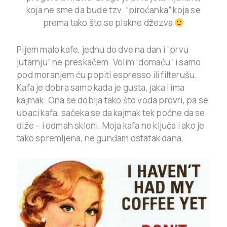
koja ne sme da bude tzv. “piroćanka” koja se
prema tako što se plakne džezva
Pijem malo kafe, jednu do dve na dan i “prvu
jutarnju” ne preskačem. Volim “domaću” i samo
pod moranjem ću popiti espresso ili filterušu.
Kafa je dobra samo kada je gusta, jaka i ima
kajmak. Ona se dobija tako što voda provri, pa se
ubaci kafa, sačeka se da kajmak tek počne da se
diže – i odmah skloni. Moja kafa ne ključa i ako je
tako spremljena, ne gunđam ostatak dana.