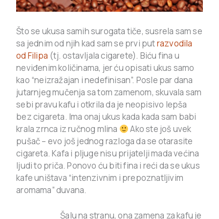
Što se ukusa samih surogata tiče, susrela sam se
sa jednim od njih kad sam se prvi put
razvodila
od Filipa
(tj. ostavljala cigarete). Biću fina u
neviđenim količinama, jer ću opisati ukus samo
kao “neizražajan i nedefinisan”. Posle par dana
jutarnjeg mučenja sa tom zamenom, skuvala sam
sebi pravu kafu i otkrila da je neopisivo lepša
bez cigareta. Ima onaj ukus kada kada sam babi
krala zrnca iz ručnog mlina
Ako ste još uvek
pušač – evo još jednog razloga da se otarasite
cigareta. Kafa i pljuge nisu prijatelji mada većina
ljudi to priča. Ponovo ću biti fina i reći da se ukus
kafe uništava “intenzivnim i prepoznatljivim
aromama” duvana.
Šalu na stranu, ona zamena za kafu je