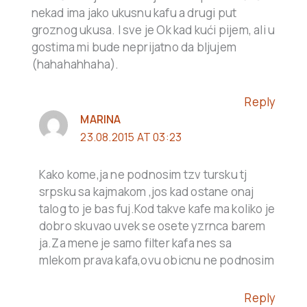
nekad ima jako ukusnu kafu a drugi put
groznog ukusa. I sve je Ok kad kući pijem, ali u
gostima mi bude neprijatno da bljujem
(hahahahhaha).
Reply
MARINA
23.08.2015 AT 03:23
Kako kome,ja ne podnosim tzv tursku tj
srpsku sa kajmakom ,jos kad ostane onaj
talog to je bas fuj.Kod takve kafe ma koliko je
dobro skuvao uvek se osete yzrnca barem
ja.Za mene je samo filter kafa nes sa
mlekom prava kafa,ovu obicnu ne podnosim
Reply