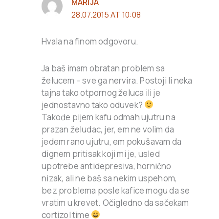
MARIJA
28.07.2015 AT 10:08
Hvala na finom odgovoru.
Ja baš imam obratan problem sa
želucem – sve ga nervira. Postoji li neka
tajna tako otpornog želuca ili je
jednostavno tako oduvek?
Takođe pijem kafu odmah ujutru na
prazan želudac, jer, em ne volim da
jedem rano ujutru, em pokušavam da
dignem pritisak koji mi je, usled
upotrebe antidepresiva, hornično
nizak, ali ne baš sa nekim uspehom,
bez problema posle kafice mogu da se
vratim u krevet. Očigledno da sačekam
cortizol time