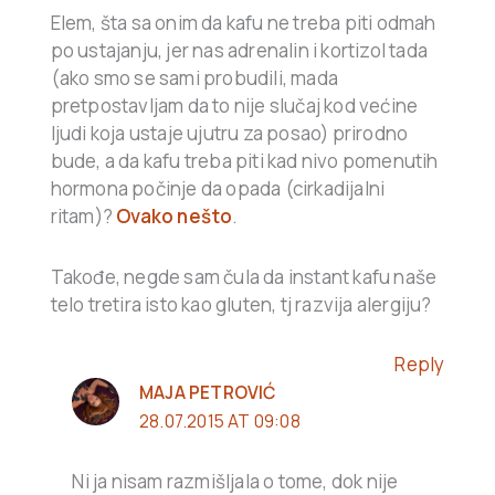
Elem, šta sa onim da kafu ne treba piti odmah
po ustajanju, jer nas adrenalin i kortizol tada
(ako smo se sami probudili, mada
pretpostavljam da to nije slučaj kod većine
ljudi koja ustaje ujutru za posao) prirodno
bude, a da kafu treba piti kad nivo pomenutih
hormona počinje da opada (cirkadijalni
ritam)?
Ovako nešto
.
Takođe, negde sam čula da instant kafu naše
telo tretira isto kao gluten, tj razvija alergiju?
Reply
MAJA PETROVIĆ
28.07.2015 AT 09:08
Ni ja nisam razmišljala o tome, dok nije