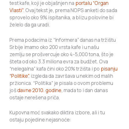
test kafe, koji je objašnjen na
portalu “Organ
Vlasti”
. Ovaj tekst je, prema NOPS anketi do sada
sprovelo oko 9% ispitanika, a blizu polovine bi
želelo da ga uradi.
Prema podacima iz “Informera” danas na tržištu
Srbije imamo oko 200 vrsta kafe i u našu
zemlju se prošvercuje oko 4-5,000 tona, što je
šteta od oko 3.3 miliona evra za budžet. Ova
“nelegalna” kafa čini oko 20% tržišta i po
pisanju
“Politike”
, izgleda da završava u nekim od malih
pržionica. “Politika” je pisala o ovom problemu
još
davne 2010. godine
, mada to i dan danas
ostaje nerešena priča.
Kupovna moć svakako diktira izbore, ali i tu
ostaju pojedine nejasnoće: