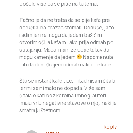
počelo više da se piše na tu temu.
Tačno je da ne treba da se pije kafa pre
doručka, na prazan stomak. Doduše, ja to
radim jer ne mogu da jedem baš čim
otvorim oči, a kafa mi jako prija odmah po
ustajanju. Mada imam želudac takav da
mogu kamenje da jedem
Napomenula
bih da doručkujem odmah nakon te kafe.
Što se instant kafe tiče, nikad nisam čitala
jer mi se ni malo ne dopada. Više sam
čitala o kafi bez kofeina i mnogi autori
imaju vrlo negativne stavove o njoj, neki je
smatraju štetnom.
Reply