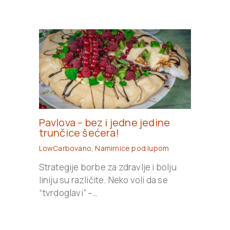
Pavlova – bez i jedne jedine
trunčice šećera!
LowCarbovano
,
Namirnice pod lupom
Strategije borbe za zdravlje i bolju
liniju su različite. Neko voli da se
“tvrdoglavi” –…