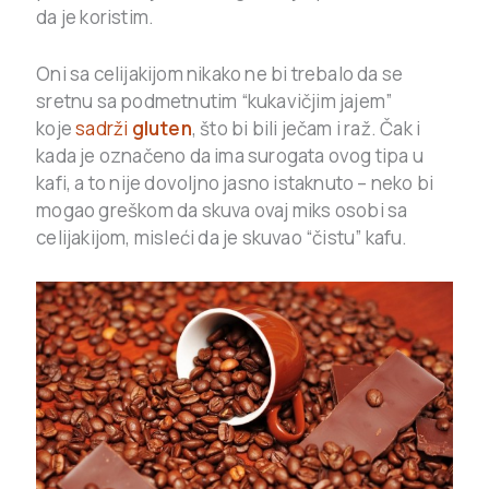
da je koristim.
Oni sa celijakijom nikako ne bi trebalo da se
sretnu sa podmetnutim “kukavičjim jajem”
koje
sadrži
gluten
, što bi bili ječam i raž. Čak i
kada je označeno da ima surogata ovog tipa u
kafi, a to nije dovoljno jasno istaknuto – neko bi
mogao greškom da skuva ovaj miks osobi sa
celijakijom, misleći da je skuvao “čistu” kafu.