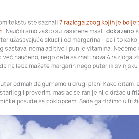
m tekstu ste saznali
7 razloga zbog kojih je bolje
m
. Naučili smo zašto su zasićene masti
dokazano
š
uter užasavajuće skuplji od margarina – pa i to kako
g sastava, nema aditive i pun je vitamina. Nećemo
 već naučeno, nego ćete saznati nova 4 razloga zb
 da na leba mažete margarin nego puter ili svinjsku
ter odmah da gurnemo u drugi plan! Kako čitam, al
tarijeg i proverim, maslac se ranije nije držao u fri
mičke posude sa poklopcem. Sada ga držimo u friži