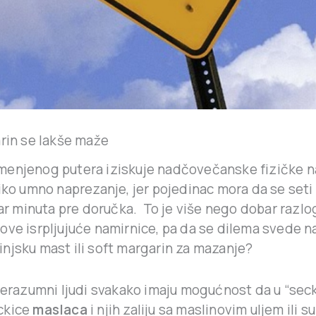
arin se lakše maže
enjenog putera iziskuje nadčovečanske fizičke n
iko umno naprezanje, jer pojedinac mora da se seti
par minuta pre doručka. To je više nego dobar razlo
ve isrpljujuće namirnice, pa da se dilema svede na
njsku mast ili soft margarin za mazanje?
 nerazumni ljudi svakako imaju mogućnost da u “sec
ckice
maslaca
i njih zaliju sa maslinovim uljem ili