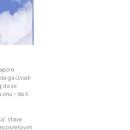
apore.
 da ga izvadi
g da se
 onu – da li
ka” stave
 suncokretovim