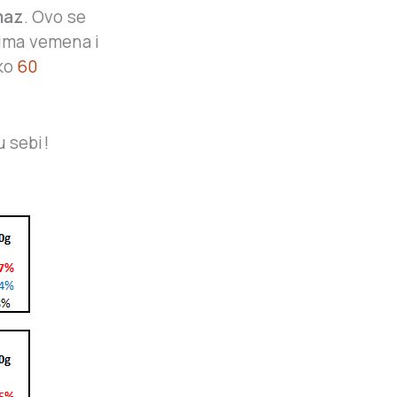
maz
. Ovo se
o ima vemena i
oko
60
u sebi!