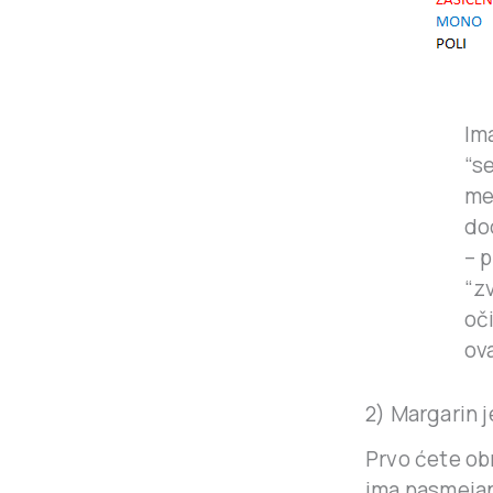
Im
“s
me
do
– p
“z
oč
ov
2) Margarin 
Prvo ćete obr
ima nasmejano