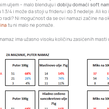
im uljem – malo blenduju i
dobiju domaći soft na
 1:3/4 i može da stoji u frideru i do 3 nedelje. Ali k
 to radi? Ni mogućnost da se ovi namazi začine na 
čina
tu ni malo ne pomaže.
 namaz ima užasno visoku količinu zasićenih masti 