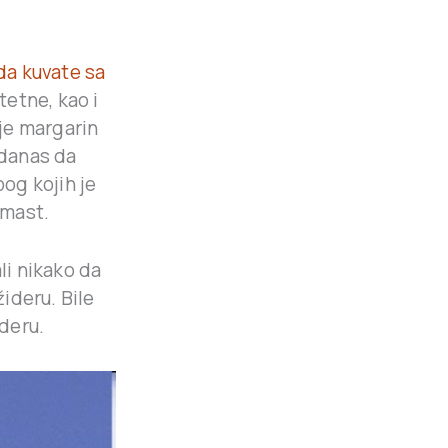
 da kuvate sa
tetne, kao i
 je margarin
 danas da
og kojih je
 mast.
i nikako da
žideru. Bile
deru.