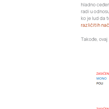
hladno ceđen
radi u odnosu
ko je lud da
različitih na
Takođe, ovaj