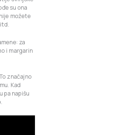
ođe su ona
snije možete
itd.
namene: za
mo i margarin
 To značajno
emu. Kad
ju pa napišu
.