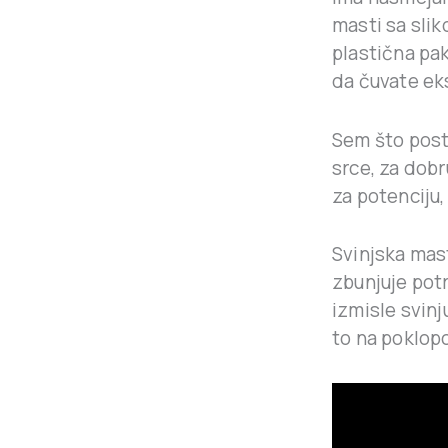
masti sa sli
plastična pa
da čuvate eks
Sem što posto
srce, za dob
za potenciju,
Svinjska mast
zbunjuje potr
izmisle svinju
to na poklop