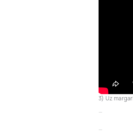
3) Uz margar
…
…