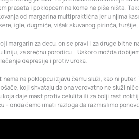
kom praseta i poklopcem na kome ne piše ništa. Tak
kovanja od margarina multipraktična jer u njima ka
ere, igle, dugmiće, višak skuvanog pirinča, turšije, 
ji margarin za decu, on se pravi i za druge bitne 
ru liniju, za srećnu porodicu… Uskoro možda dobije
 lečenje depresije i protiv uroka.
 nema na poklopcu izjavu čemu služi, kao ni puter.
ošače, koji shvataju da ona verovatno ne služi nič
 koja daje mast protiv celulita ili za bolji rast nokti
cu – onda ćemo imati razloga da razmislimo ponovo