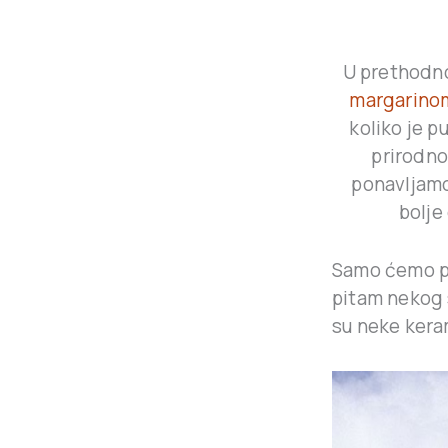
U prethodno
margarino
koliko je p
prirodno
ponavljamo
bolje
Samo ćemo pu
pitam nekog s
su neke kera