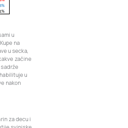
sami u
 Kupe na
ave u secka,
ekakve začine
i sadrže
abilituje u
ve nakon
rin za decu i
tije svinjske