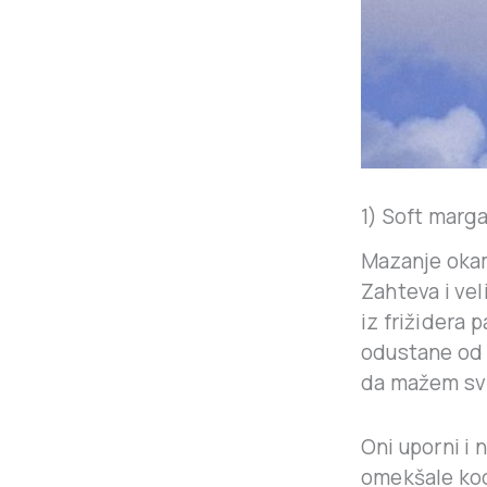
1) Soft marg
Mazanje okam
Zahteva i vel
iz frižidera 
odustane od o
da mažem svi
Oni uporni i
omekšale ko