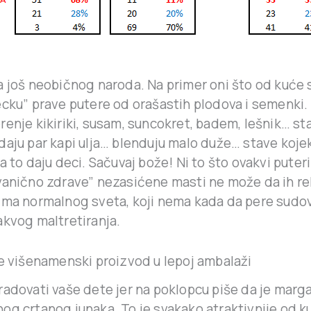
a još neobičnog naroda. Na primer oni što od kuće 
ecku” prave putere od orašastih plodova i semenki.
renje kikiriki, susam, suncokret, badem, lešnik… st
daju par kapi ulja… blenduju malo duže… stave koj
a to daju deci. Sačuvaj bože! Ni to što ovakvi puter
vanično zdrave” nezasićene masti ne može da ih reh
ima normalnog sveta, koji nema kada da pere sudo
akvog maltretiranja.
je višenamenski proizvod u lepoj ambalaži
adovati vaše dete jer na poklopcu piše da je marga
g crtanog junaka. To je svakako atraktivnije od ku