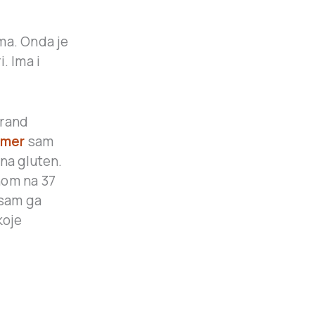
ma. Onda je
. Ima i
trand
imer
sam
 na gluten.
enom na 37
 sam ga
koje