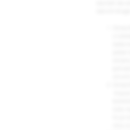
saznati da v
sasvim druge 
Dolazi
o odre
kada ne
jedan 
strani
potraž
otvori
Dolazi
koja j
bolesn
loše, 
to je 
nisu i