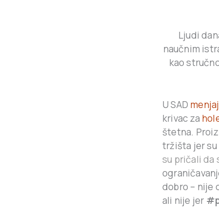
Ljudi dan
naučnim istra
kao stručno
U SAD
menjaj
krivac za
hole
štetna. Proi
tržišta jer su
su pričali da
ograničavanj
dobro – nije 
ali nije jer
#p