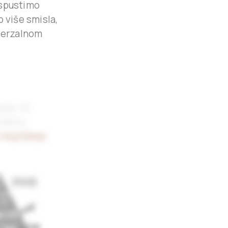
 spustimo
 više smisla,
iverzalnom
de. Ali
 šetnji
 na pitanje