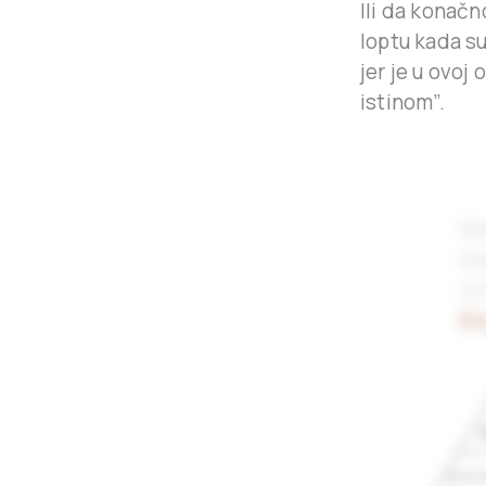
Ili da konač
loptu kada su
jer je u ovo
istinom”.
Ne
ne
iz
št