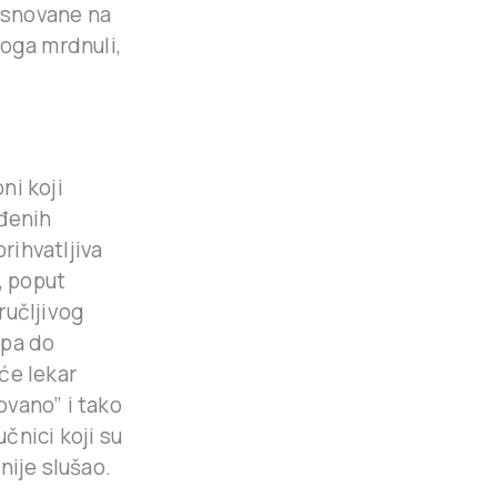
zasnovane na
toga mrdnuli,
ni koji
eđenih
prihvatljiva
, poput
ručljivog
 pa do
 će lekar
ovano” i tako
učnici koji su
 nije slušao.