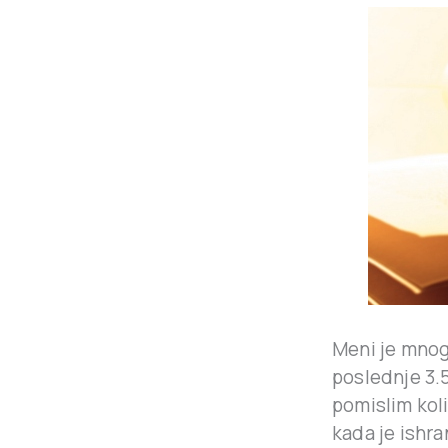
Meni je mno
poslednje 3.5
pomislim kol
kada je ishra