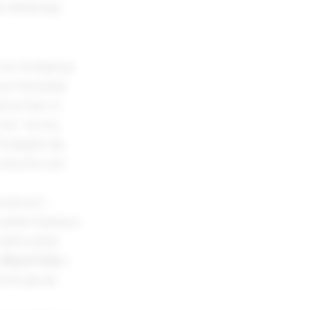
se dešavaju
čno mišljenje
je trenutak
ročitali ni
me” na toj
Probajte da
 da ste već
ration) –
d amerikanaca
 tamo piše
#politike
i
inom pa se