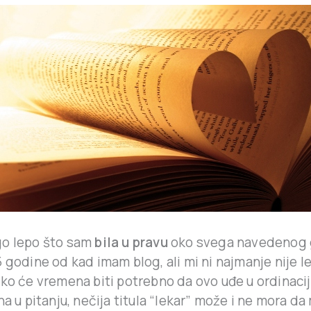
go lepo što sam
bila u pravu
oko svega navedenog 
 godine od kad imam blog, ali mi ni najmanje nije l
iko će vremena biti potrebno da ovo uđe u ordinacij
na u pitanju, nečija titula “lekar” može i ne mora da