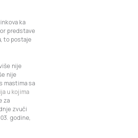
linkova ka
zbor predstave
, to postaje
više nije
še nije
ns mastima sa
ija u kojima
e za
dnje zvuči
003. godine,