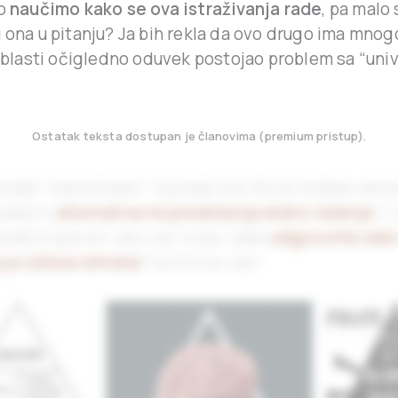
no
naučimo kako se ova istraživanja rade
, pa malo
 ona u pitanju? Ja bih rekla da ovo drugo ima mnogo
j oblasti očigledno oduvek postojao problem sa “un
Ostatak teksta dostupan je članovima (premium pristup).
kada “mainstream” nije baš ono što bi trebalo da bu
kada ni
alternativa ne predstavlja dobro rešenje
. U
među krajnosti, ako već niste, sada
odgovorite sebi
a je zdrava ishrana
? Koristiće vam.