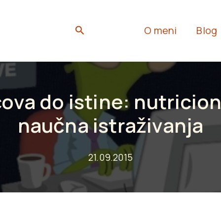
Search
O meni
Blog
ova do istine: nutricion
naučna istraživanja
21.09.2015