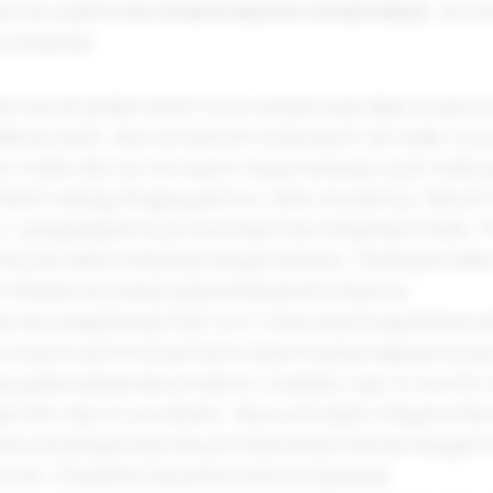
am se uopšte
ne otvara naučno istraživanje
, već 
situacije:
te na još jedan tekst nove osobe koja daje svoje li
đenoj temi. Ako se temom niste bavili do tada, ovo 
 znate da li je ovo autor od poverenja, a još niste p
tekst nekog drugog autora. Idite na sekciju “About 
ci i pogledajte ko je ta osoba čije mišljenje čitate. 
ite još neko mišljenje drugih autora. Očekujte tada
li Pandorinu kutiju suprostavljenih stavova.
te do saopštenja FDA (U.S. Food and Drug Administ
e svojim nutricionističkim smernicama napravila o
e prekookeanske brodove. Svakako nije ni sve što
kao što nije ni sve dobro. Na ovom sajtu ima previše
ista ona ekipa koja nas je 6 decenija hranila margar
zvinili. Pokažite razumnu količinu opreza!