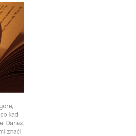
gore,
epo kad
e. Danas,
 mi znači