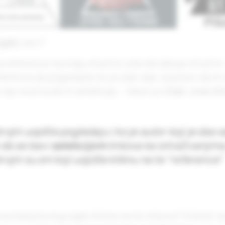
njak)
veći?
a reference na kraju stvarno ume da deluje stručno.
ference da pogledate ko je sebi dao za pravo da ih s
nije sručna da ih selektuje – tekst je
ličan, a ne s
ojni uopšte pogledaju i ko je autor koji je dao s
 da se bavi
selekcijom
linkova ka istraživanjima
ojni su oni koji uopšte kliknu na te “reference”.
na manjina koja ipak klikne na te linkove? Klikom n