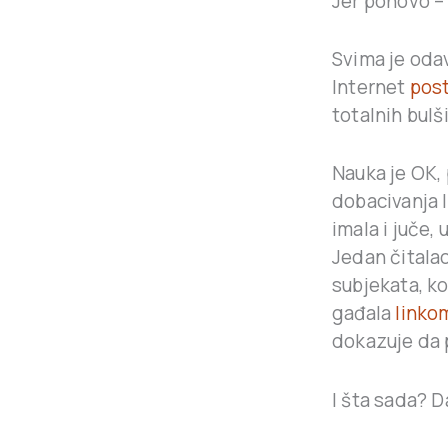
Jer ponovo 
Svima je oda
Internet
post
totalnih bulši
Nauka je OK, 
dobacivanja 
imala i juče,
Jedan čitala
subjekata, ko
gađala
linkom
dokazuje da 
I šta sada? 