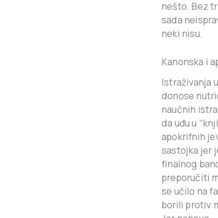
nešto. Bez tr
sada neispra
neki nisu.
Kanonska i ap
Istraživanja 
donose nutri
naučnih istraž
da uđu u “knj
apokrifnih j
sastojka jer 
finalnog bano
preporučiti m
se učilo na f
borili protiv