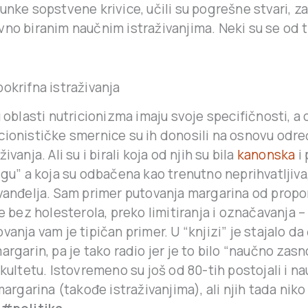
unke sopstvene krivice, učili su pogrešne stvari, 
vno biranim naučnim istraživanjima. Neki su se od 
okrifna istraživanja
u oblasti nutricionizma imaju svoje specifičnosti, a o
cionističke smernice su ih donosili na osnovu odr
ivanja. Ali su i birali koja od njih su bila
kanonska
i 
igu” a koja su odbačena kao trenutno neprihvatljiva
evanđelja. Sam primer putovanja margarina od propo
je bez holesterola, preko limitiranja i označavanja –
vanja vam je tipičan primer. U “knjizi” je stajalo da
argarin, pa je tako radio jer je to bilo “naučno zasn
akultetu. Istovremeno su još od 80-tih postojali i na
 margarina (takođe istraživanjima), ali njih tada niko