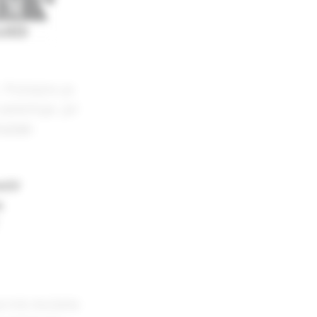
 Poželjno je
elektuje, jer
tručan
.
ebi
.
a link možete