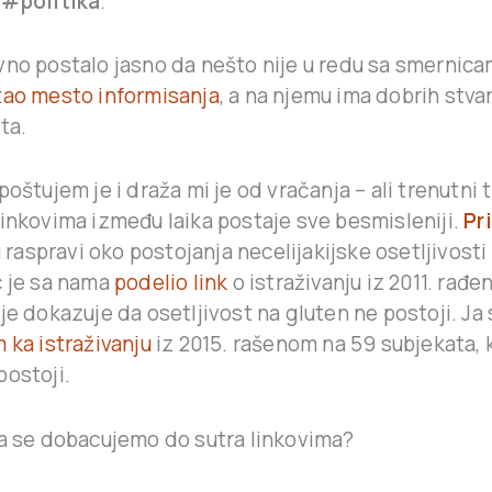
–
#politika
.
vno postalo jasno da nešto nije u redu sa smernica
ao mesto informisanja
, a na njemu ima dobrih stvari
ta.
poštujem je i draža mi je od vračanja – ali trenutni 
linkovima između laika postaje sve besmisleniji.
Pr
 u raspravi oko postojanja necelijakijske osetljivosti
c je sa nama
podelio link
o istraživanju iz 2011. rađ
je dokazuje da osetljivost na gluten ne postoji. Ja
 ka istraživanju
iz 2015. rašenom na 59 subjekata, 
postoji.
Da se dobacujemo do sutra linkovima?