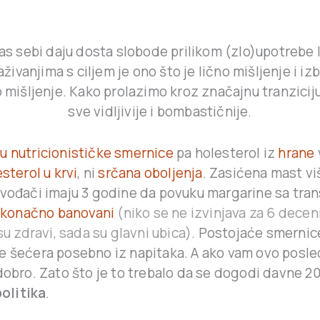
as sebi daju dosta slobode prilikom (zlo)upotrebe 
živanjima s ciljem je ono što je lično mišljenje i i
 mišljenje. Kako prolazimo kroz značajnu tranziciju
sve vidljivije i bombastičnije.
u nutricionističke smernice
pa holesterol iz
hrane
sterol u krvi
, ni
srčana oboljenja
. Zasićena mast vi
zvođači imaju 3 godine da povuku margarine sa tra
konačno banovani
(niko se ne izvinjava za 6 decen
 su zdravi, sada su glavni ubica)
. Postojaće smernic
e šećera posebno iz napitaka. A ako vam ovo posle
dobro. Zato što je to trebalo da se dogodi davne 2
olitika
.