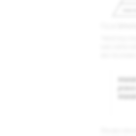
Čiji je
(struč
Tekst koji im
kad vidite re
ako ta osoba 
Malobr
pravo
Malobr
Šta ako ste o