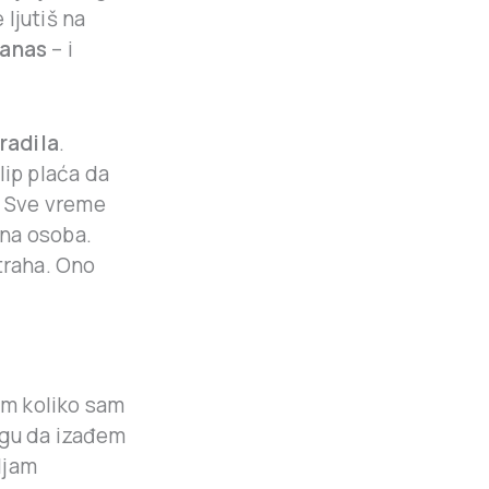
 ljutiš na
danas
– i
radila
.
lip plaća da
. Sve vreme
rna osoba.
traha. Ono
am koliko sam
ogu da izađem
ljam