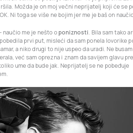
ršila. Možda je on moj večni neprijatelj koji će se
OK. Ni toga se više ne bojim jer me je baš on nauči
 – naučio me je nešto o
poniznosti
. Bila sam tako 
pobedila prvi put, misleći da sam ponela lovorike 
šamar, a niko drugi to nije uspeo da uradi. Ne busam
terala, već sam oprezna i znam da savijem glavu pre
oliko ume da bude jak. Neprijatelj se ne pobeđuje
em.