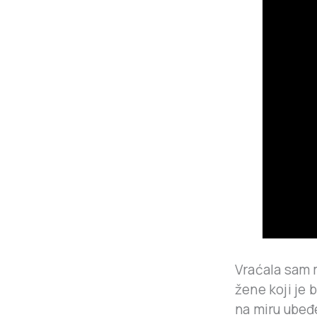
Vraćala sam 
žene koji je 
na miru ubeđe