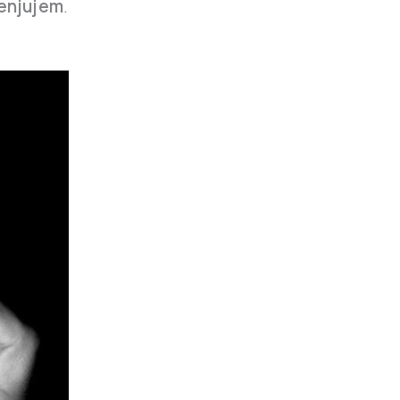
enjujem
.