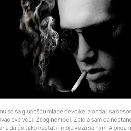
mu se sa glupošću mlade devojke, a onda i sa beso
bivao sve veći. Zbog
nemoći
. Želela sam da nestane
na da će tako nestati i moja veza sa njim. A onda 