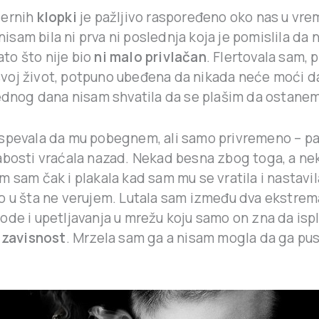
dernih
klopki
je pažljivo raspoređeno oko nas u vr
nisam bila ni prva ni poslednja koja je pomislila da 
zato što nije bio
ni malo privlačan
. Flertovala sam,
 svoj život, potpuno ubeđena da nikada neće moći d
jednog dana nisam shvatila da se plašim da ostane
spevala da mu pobegnem, ali samo privremeno – pa
abosti vraćala nazad. Nekad besna zbog toga, a ne
 sam čak i plakala kad sam mu se vratila i nastavil
o u šta ne verujem. Lutala sam između dva ekstrem
de i upetljavanja u mrežu koju samo on zna da ispl
i
zavisnost
. Mrzela sam ga a nisam mogla da ga pu