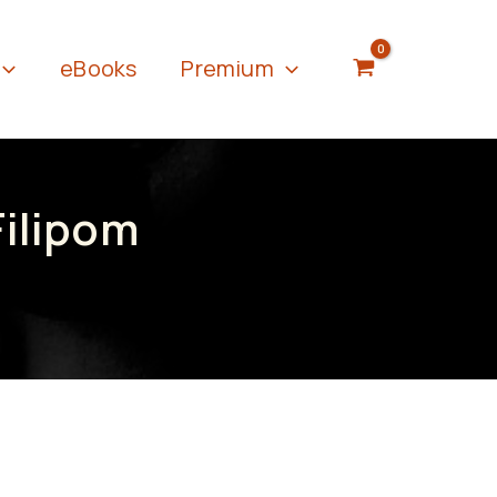
eBooks
Premium
Filipom