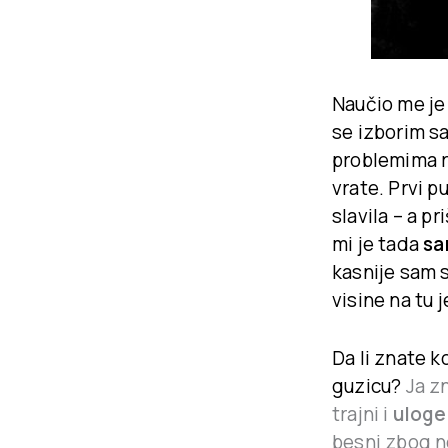
Naučio me je
se izborim 
problemima ra
vrate. Prvi p
slavila – a p
mi je tada
sa
kasnije sam s
visine na tu 
Da li znate k
guzicu?
Ja z
trajni i
uloge
besni zbog n