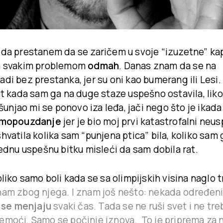
 da prestanem da se zaričem u svoje “izuzetne” ka
sa svakim problemom
odmah
. Danas znam da se na
di bez prestanka, jer su oni kao bumerang ili Lesi
ut kada sam ga na duge staze uspešno ostavila, liko
rišunjao mi se ponovo iza leđa, jači nego što je ikada
mopouzdanje
jer je bio moj prvi katastrofalni neu
hvatila kolika sam “punjena ptica” bila, koliko sam 
jednu uspešnu bitku misleći da sam dobila rat.
oliko samo boli kada se sa olimpijskih visina naglo 
nam zbog njega. I znam još nešto: nekada određeni
 se menjaju
svaki čas. Tada se ne ruši svet i ne tre
emoći. Samo se počinje iznova. To je priprema za no