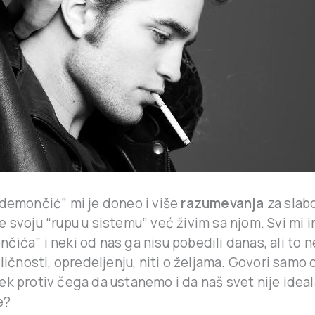
“demončić” mi je doneo i više
razumevanja
za slabo
e svoju “rupu u sistemu” već živim sa njom. Svi mi
ića” i neki od nas ga nisu pobedili danas, ali to n
 ličnosti, opredeljenju, niti o željama. Govori samo
k protiv čega da ustanemo i da naš svet nije ideal
e?