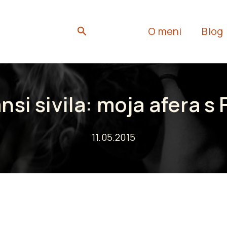
Search
O meni
Blog
ansi sivila: moja afera s 
11.05.2015