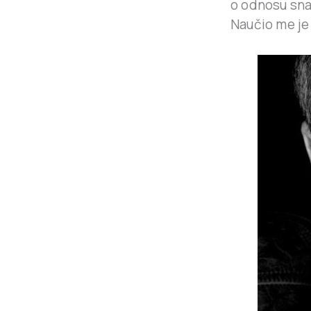
o odnosu snag
Naučio me je