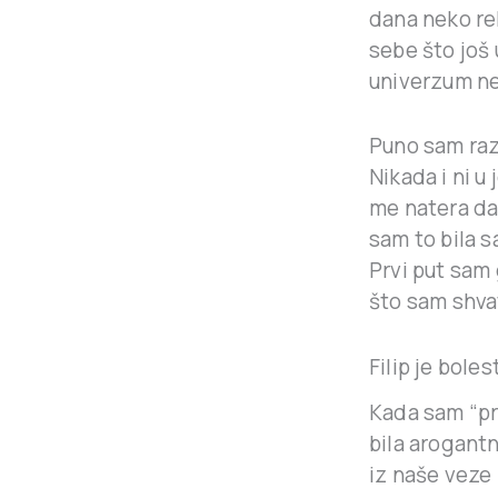
dana neko rek
sebe što još
univerzum ne
Puno sam razm
Nikada i ni u
me natera da
sam to bila s
Prvi put sam
što sam shvat
Filip je bolest
Kada sam “pr
bila arogant
iz naše veze