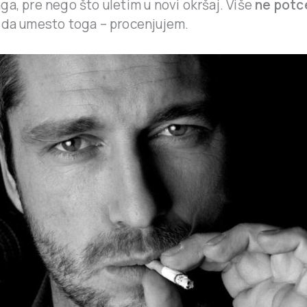
a, pre nego što uletim u novi okršaj. Više
ne potc
 da umesto toga – procenjujem.