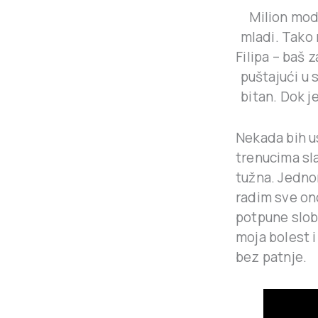
Milion mo
mladi. Tako 
Filipa – baš 
puštajući u
bitan. Dok 
Nekada bih u
trenucima sl
tužna. Jednom
radim sve on
potpune slobo
moja bolest 
bez patnje.