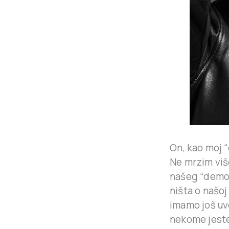
On, kao moj 
Ne mrzim viš
našeg “demonč
ništa o našoj
imamo još uve
nekome jest