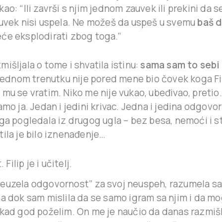
ao: “Ili završi s njim jednom zauvek ili prekini da se
 uvek nisi uspela. Ne možeš da uspeš u svemu
baš 
će eksplodirati zbog toga.”
išljala o tome i shvatila istinu:
sama sam to sebi 
 jednom trenutku nije pored mene bio čovek koga Fi
 mu se vratim. Niko me nije vukao, ubeđivao, pretio
amo ja. Jedan i jedini krivac. Jedna i jedina odgovo
 ga pogledala iz drugog ugla – bez besa, nemoći i s
ila je bilo iznenađenje…
. Filip je i učitelj.
euzela odgovornost” za svoj neuspeh, razumela s
na dok sam mislila da se samo igram sa njim i da m
 kad god poželim. On me je naučio da danas razmiš