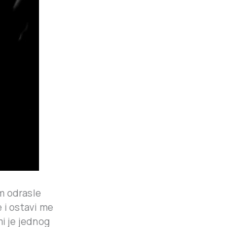
m odrasle
 i ostavi me
mi je jednog