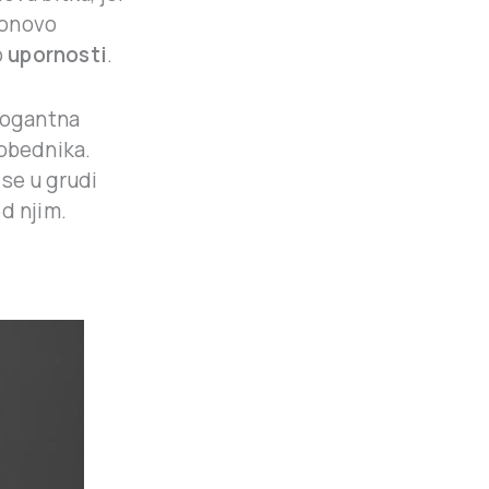
 ponovo
o
upornosti
.
arogantna
pobednika.
 se u grudi
d njim.