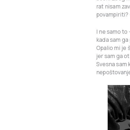
rat nisam zav
povampiriti? 
I ne samo to
kada sam ga 
Opalio mi je 
jer sam ga o
Svesna sam k
nepoštovanj