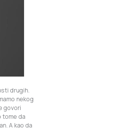
sti drugih.
 imamo nekog
e govori
 o tome da
an. A kao da