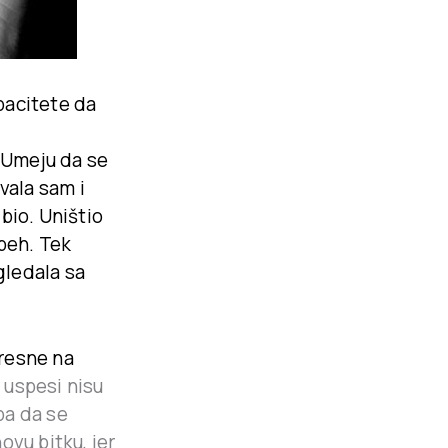
pacitete da
. Umeju da se
vala sam i
 bio. Uništio
speh. Tek
gledala sa
tresne na
 uspesi nisu
ba da se
vu bitku, jer