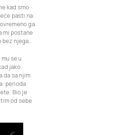
eme kad smo
neće pasti na
 povremeno ga
a mi postane
m bez njega…
 mu se u
kad jako
a da sa njim
a: perioda
ete. Bio je
stim od sebe