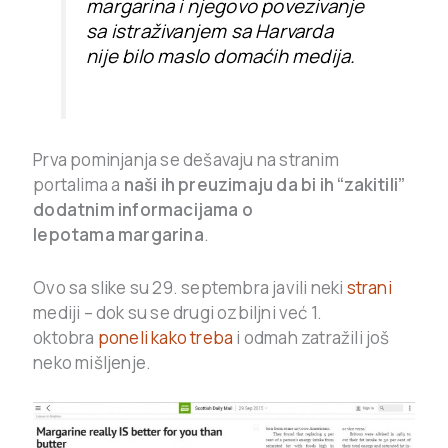
margarina i njegovo povezivanje
sa istraživanjem sa Harvarda
nije bilo maslo domaćih medija.
Prva pominjanja se dešavaju na stranim
portalima a
naši ih preuzimaju da bi ih “zakitili”
dodatnim informacijama o
lepotama margarina
.
Ovo sa slike su 29. septembra javili neki
strani
mediji – dok su se drugi ozbiljni već 1.
oktobra
poneli kako treba
i odmah zatražili još
neko mišljenje.