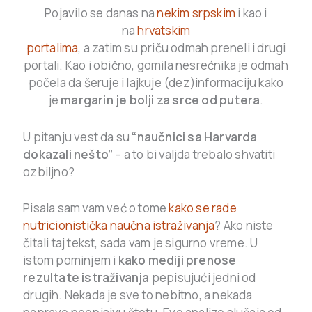
Pojavilo se danas na
nekim srpskim
i kao i
na
hrvatskim
portalima
, a zatim su priču odmah preneli i drugi
portali. Kao i obično, gomila nesrećnika je odmah
počela da šeruje i lajkuje (dez)informaciju kako
je
margarin je bolji za srce od putera
.
U pitanju vest da su
“naučnici sa Harvarda
dokazali nešto”
– a to bi valjda trebalo shvatiti
ozbiljno?
Pisala sam vam već o tome
kako se rade
nutricionistička naučna istraživanja
? Ako niste
čitali taj tekst, sada vam je sigurno vreme. U
istom pominjem i
kako mediji prenose
rezultate istraživanja
pepisujući jedni od
drugih. Nekada je sve to nebitno, a nekada