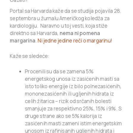
Portal sa Harvarda kaže da se studija pojavila 28.
septembra u žurnalu Američkog koledža za
kardiologiju. Naravno u toj vesti, koja stiže
direktno sa Harvarda,
nema ni pomena
margarina
.
Ni jedne jedine reči o margarinu!
Kaže se sledeće:
Procenili su da se zamena 5%
energetskog unosa iz zasićenih masti sa
isto toliko energije iz bilo polnezasićenih,
mononezasićenih ili ugljenih hidrata iz
celih žitarica – rizik od srčanih bolesti
smanjuje za respektivno 25%, 15% i 9%. S
druge strane ako se 5% kalorija iz
zasićenih masti zameni istim energetskim
unosom iz rafinisanih ugljenih hidrata i