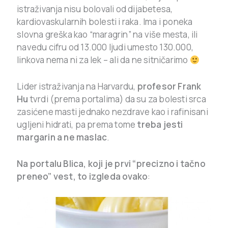
istraživanja nisu bolovali od dijabetesa,
kardiovaskularnih bolesti i raka. Ima i poneka
slovna greška kao “maragrin” na više mesta, ili
navedu cifru od 13.000 ljudi umesto 130.000,
linkova nema ni za lek – ali da ne sitničarimo
Lider istraživanja na Harvardu,
profesor Frank
Hu
tvrdi (prema portalima) da su za bolesti srca
zasićene masti jednako nezdrave kao i rafinisani
ugljeni hidrati, pa prema tome
treba jesti
margarin a ne maslac
.
Na portalu Blica, koji je prvi “precizno i tačno
preneo” vest, to izgleda ovako
: