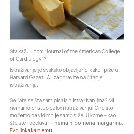
Šta kažu u tom “Journal of the American College
of Cardiology”?
Istraživanje je svakako objavljeno, kako i piše u
Harvard Gazeti. Ali zaboravite na čitanje
istraživanja.
Sećate se šta sam pisala o istraživanjima? Mi
nemamo pristup celom istraživanju! Ono što
možemo da vidimo je samo siže. U kome – kao
što ste i očekivali –
nema ni pomena margarina
.
Evo linka ka njemu
.