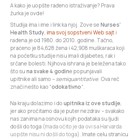
A kako je uopšte rađeno istraživanje? Prava
žurka je ovde!
Studija ima i ime i link ka njoj. Zove se
Nurses’
Health Study
,
ima svoj sopstveni Web sajt
i
rađena je od 1980. do 2010. godine. Tačno,
praćeno je 84,628 žena i 42,908 muškaraca koji
na početku studije nisu imali dijabetes, rak i
srčane bolesti. Njihova ishrana je beležena tako
što su
na svake 4 godin
e popunjavali
upitnike ali samo –
semiquantitative
. Ova reč
znači nešto kao “
odokativno
“.
Na kraju dolazimo i do
upitnika iz ove studije
,
jer ako pročitamo da je puter nezdrav – svakako
nas zanima na osnovu kojih podataka su ljudi
došli do toga
(mada očito je da ovi sa Harvarda
uopšte nisu ni došli do toga)
. Imate celu stranicu