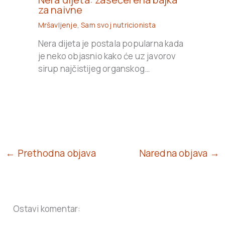
za naivne
Mršavljenje
,
Sam svoj nutricionista
Nera dijeta je postala popularna kada
je neko objasnio kako će uz javorov
sirup najčistijeg organskog…
← Prethodna objava
Naredna objava →
Ostavi komentar: