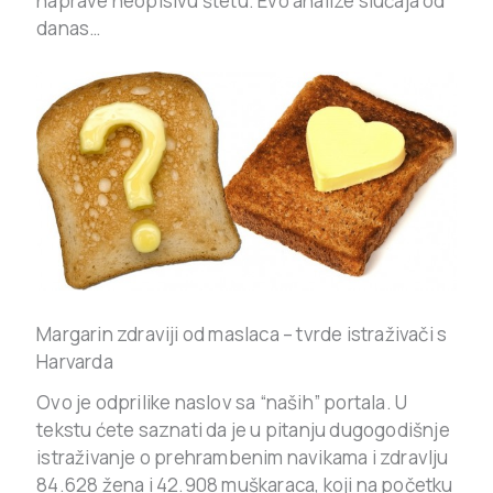
naprave neopisivu štetu. Evo analize slučaja od
danas…
Margarin zdraviji od maslaca – tvrde istraživači s
Harvarda
Ovo je odprilike naslov sa “naših” portala. U
tekstu ćete saznati da je u pitanju dugogodišnje
istraživanje o prehrambenim navikama i zdravlju
84.628 žena i 42.908 muškaraca, koji na početku