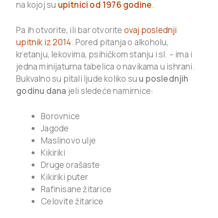
na kojoj su
upitnici od 1976 godine
.
Pa ih otvorite, ili bar otvorite
ovaj poslednji
upitnik iz 2014
. Pored pitanja o alkoholu,
kretanju, lekovima, psihičkom stanju i sl. – ima i
jedna minijaturna tabelica o navikama u ishrani.
Bukvalno su pitali ljude koliko su
u poslednjih
godinu dana
jeli sledeće namirnice:
Borovnice
Jagode
Maslinovo ulje
Kikiriki
Druge orašaste
Kikiriki puter
Rafinisane žitarice
Celovite žitarice