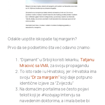
Odakle uopšte iskopaše taj margarin?
Prvo da se podsetimo šta već odavno znamo:
“Dijamant” u Srbiji koristi lekarku,
Tatjanu
Mraović sa VMA
, za svoju propagandu
To isto rade i u Hrvatskoj, jer i Hrvatska ima
svoju
“Dr za margarin”
koji daje potpuno
identične izjave za “Zvijezdu”
Na domaćim portalima se često pojavi
tekst koji je
#kobajagi
intervju sa
navedenim doktorima, a i mala bebe bi