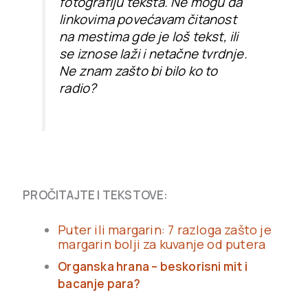
fotografiju teksta. Ne mogu da
linkovima povećavam čitanost
na mestima gde je loš tekst, ili
se iznose laži i netačne tvrdnje.
Ne znam zašto bi bilo ko to
radio?
PROČITAJTE I TEKSTOVE:
Puter ili margarin: 7 razloga zašto je
margarin bolji za kuvanje od putera
Organska hrana – beskorisni mit i
bacanje para?