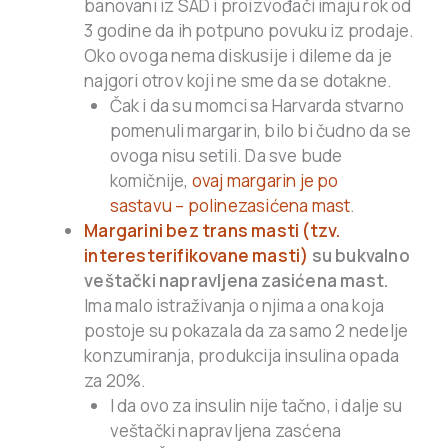
banovani iz SAD i proizvođači imaju rok od
3 godine da ih potpuno povuku iz prodaje.
Oko ovoga nema diskusije i dileme da je
najgori otro
v koji ne sme da se dotakne.
Čak i da su momci sa Harvarda stvarno
pomenuli margarin, bilo bi čudno da se
ovoga nisu setili. Da sve bude
komičnije,
ovaj margarin je po
sastavu – polinezasićena mast
.
Margarini bez trans masti (tzv.
interesterifikovane masti)
su bukvalno
veštački napravljena zasićena mast.
Ima malo istraživanja o njima a ona koja
postoje su pokazala da za samo 2 nedelje
konzumiranja, produkcija insulina opada
za 20%.
I da ovo za insulin nije tačno, i dalje su
veštački napravljena zasćena