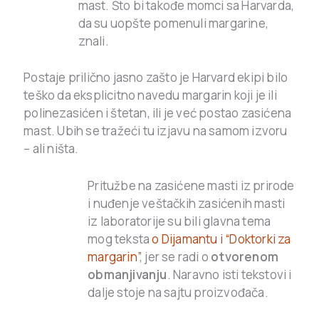
mast.
Što bi takođe momci sa Harvarda,
da su uopšte pomenuli margarine,
znali.
Postaje prilično jasno zašto je Harvard ekipi bilo
teško da eksplicitno navedu margarin koji je ili
polinezasićen i štetan, ili je već postao zasićena
mast. Ubih se tražeći tu izjavu na samom izvoru
– ali ništa.
Pritužbe na zasićene masti iz prirode
i nuđenje veštačkih zasićenih masti
iz laboratorije su bili glavna tema
mog teksta
o Dijamantu i “Doktorki za
margarin”
, jer se radi o
otvorenom
obmanjivanju
. Naravno isti tekstovi i
dalje stoje na sajtu proizvođača.