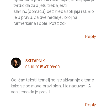
tvrdio da za dijetu treba jesti
slaninu(domacu) bez hleba soli jaja i sl. Bio
je u pravu. Za dve nedelje , broj na
farmerkama 1 dole. Pozz zoki
Reply
SKITARNIK
04.10.2015 AT 08:00
Odličan tekst i temelj no istraživannje o tome
kako se od muve pravi slon. I to naduvani! A
verujemo da je pravi!
Reply