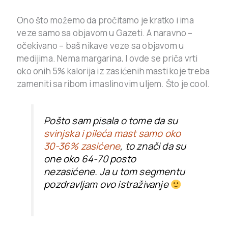
Ono što možemo da pročitamo je kratko i ima
veze samo sa objavom u Gazeti. A naravno –
očekivano – baš nikave veze sa objavom u
medijima. Nema margarina
.
I ovde se priča vrti
oko onih 5% kalorija iz zasićenih masti koje treba
zameniti sa ribom i maslinovim uljem. Što je cool.
Pošto sam pisala o tome da su
svinjska i pileća mast samo oko
30-36% zasićene
, to znači da su
one oko 64-70 posto
nezasićene. Ja u tom segmentu
pozdravljam ovo istraživanje