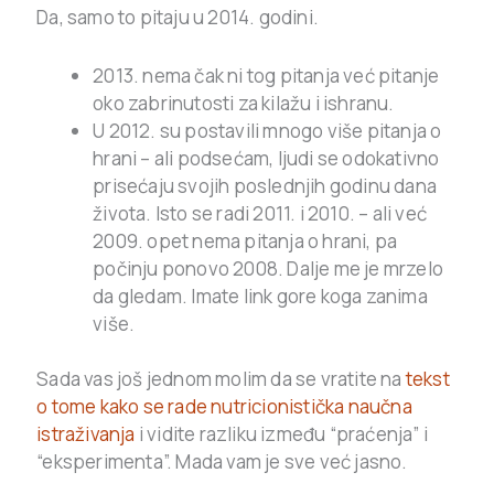
Da, samo to pitaju u 2014. godini.
2013. nema čak ni tog pitanja već pitanje
oko zabrinutosti za kilažu i ishranu.
U 2012. su postavili mnogo više pitanja o
hrani – ali podsećam, ljudi se odokativno
prisećaju svojih poslednjih godinu dana
života. Isto se radi 2011. i 2010. – ali već
2009. opet nema pitanja o hrani, pa
počinju ponovo 2008. Dalje me je mrzelo
da gledam. Imate link gore koga zanima
više.
Sada vas još jednom molim da se vratite na
tekst
o tome kako se rade nutricionistička naučna
istraživanja
i vidite razliku između “praćenja” i
“eksperimenta”. Mada vam je sve već jasno.