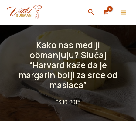
Skip
Search
to
content
Kako nas mediji
obmanjuju? Slučaj
“Harvard kaže da je
margarin bolji za srce od
maslaca”
03.10.2015