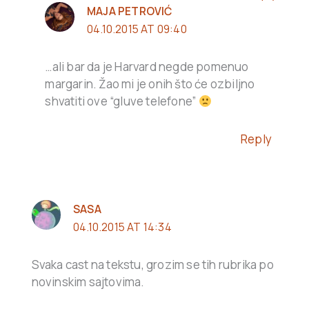
MAJA PETROVIĆ
04.10.2015 AT 09:40
…ali bar da je Harvard negde pomenuo
margarin. Žao mi je onih što će ozbiljno
shvatiti ove “gluve telefone”
Reply
SASA
04.10.2015 AT 14:34
Svaka cast na tekstu, grozim se tih rubrika po
novinskim sajtovima.