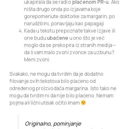
ukapirala da se radi o
plaćenom PR-u
. Ako
ništa drugo onda po izjavama koje
gorepomenute doktorke za margarin, po
narudžbini, ponavljaju kao papagaji
Kada u tekstu prepoznate takve izjave ili
one budu
ubačene
u ono što je već
moglo da se prekopira iz stranih medija –
da li vam malo zvoni zvonce za uzbunu?
Meni zvoni.
Svakako, ne mogu da tvrdim da je dodatno
filovanje ovih tekstova bilo plaćeno od
određenog proizvođača margarina. Isto tako ne
mogu da tvrdim ni da nije bilo plaćeno. Nemam
pojma ali lični utisak očito imam
Originalno, pominjanje