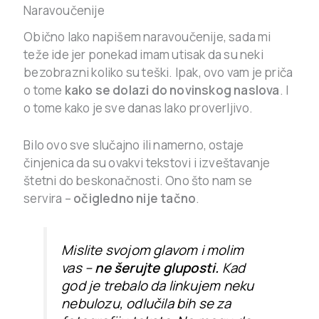
Naravoučenije
Obično lako napišem naravoučenije, sada mi
teže ide jer ponekad imam utisak da su neki
bezobrazni koliko su teški. Ipak, ovo vam je priča
o tome
kako se dolazi do novinskog naslova
. I
o tome kako je sve danas lako proverljivo.
Bilo ovo sve slučajno ili namerno, ostaje
činjenica da su ovakvi tekstovi i izveštavanje
štetni do beskonačnosti. Ono što nam se
servira –
očigledno nije tačno
.
Mislite svojom glavom i molim
vas –
ne šerujte gluposti.
Kad
god je trebalo da linkujem neku
nebulozu, odlučila bih se za