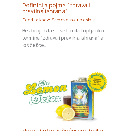
Definicija pojma “zdrava i
pravilna ishrana”
Good to know
,
Sam svoj nutricionista
Bezbroj puta su se lomila koplja oko
termina “zdrava i pravilna ishrana”, a
još češće…
Nera dijeta: zašećerena bajka