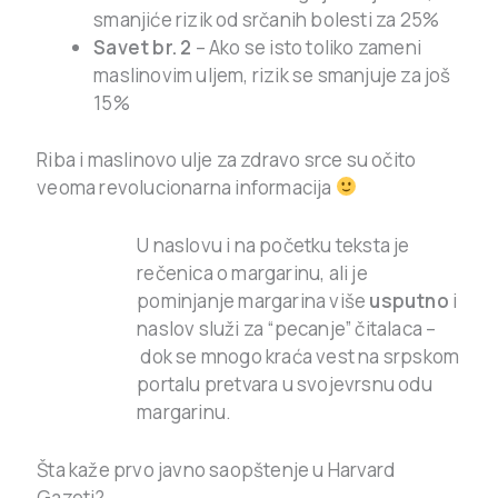
smanjiće rizik od srčanih bolesti za 25%
Savet br. 2
– Ako se isto toliko zameni
maslinovim uljem, rizik se smanjuje za još
15%
Riba i maslinovo ulje za zdravo srce su očito
veoma revolucionarna informacija
U naslovu i na početku teksta je
rečenica o margarinu, ali je
pominjanje margarina više
usputno
i
naslov služi za “pecanje” čitalaca –
dok se mnogo kraća vest na srpskom
portalu pretvara u svojevrsnu odu
margarinu.
Šta kaže prvo javno saopštenje u Harvard
Gazeti?