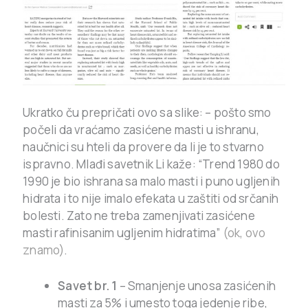
Ukratko ču prepričati ovo sa slike: – pošto smo
počeli da vraćamo zasićene masti u ishranu,
naučnici su hteli da provere da li je to stvarno
ispravno. Mlađi savetnik Li kaže: “Trend 1980 do
1990 je bio ishrana sa malo masti i puno ugljenih
hidrata i to nije imalo efekata u zaštiti od srčanih
bolesti. Zato ne treba zamenjivati zasićene
masti rafinisanim ugljenim hidratima”
(ok, ovo
znamo)
.
Savet br. 1
– Smanjenje unosa zasićenih
masti za 5% i umesto toga jedenje ribe,