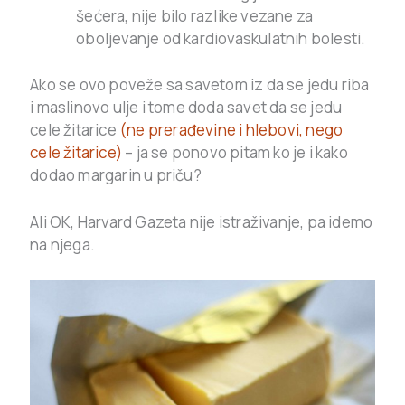
šećera, nije bilo razlike vezane za
oboljevanje od kardiovaskulatnih bolesti.
Ako se ovo poveže sa savetom iz da se jedu riba
i maslinovo ulje i tome doda savet da se jedu
cele žitarice
(ne prerađevine i hlebovi, nego
cele žitarice)
– ja se ponovo pitam ko je i kako
dodao margarin u priču?
Ali OK, Harvard Gazeta nije istraživanje, pa idemo
na njega.