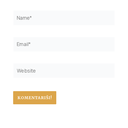
Name*
Email*
Website