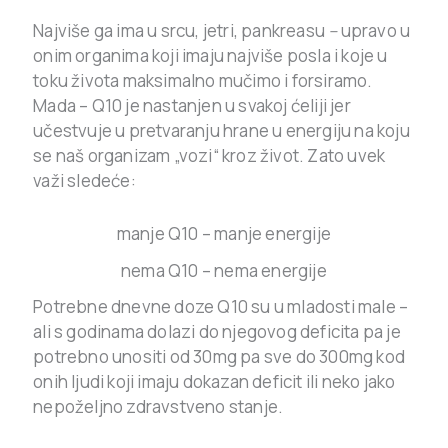
Najviše ga ima u srcu, jetri, pankreasu
–
upravo u
onim organima koji imaju najviše posla i koje u
toku života maksimalno mučimo i forsiramo.
Mada – Q10 je nastanjen u svakoj ćeliji jer
učestvuje u pretvaranju hrane u energiju na koju
se naš organizam „vozi“ kroz život. Zato uvek
važi sledeće:
manje Q10 – manje energije
nema Q10 – nema energije
Potrebne dnevne doze Q10 su u mladosti male –
ali s godinama dolazi do njegovog deficita pa je
potrebno unositi od 30mg pa sve do 300mg kod
onih ljudi koji imaju dokazan deficit ili neko jako
nepoželjno zdravstveno stanje.