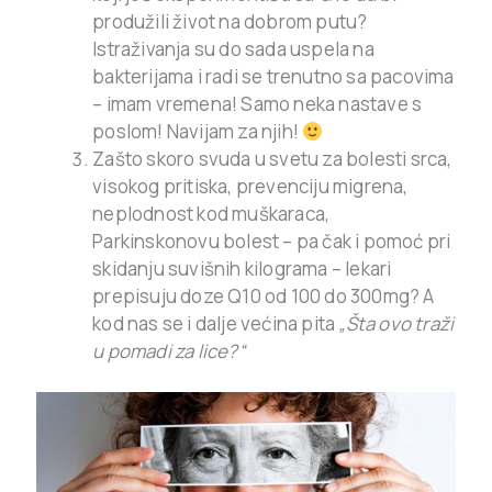
produžili život na dobrom putu?
Istraživanja su do sada uspela na
bakterijama i radi se trenutno sa pacovima
– imam vremena! Samo neka nastave s
poslom! Navijam za njih!
Zašto skoro svuda u svetu za bolesti srca,
visokog pritiska, prevenciju migrena,
neplodnost kod muškaraca,
Parkinskonovu bolest – pa čak i pomoć pri
skidanju suvišnih kilograma – lekari
prepisuju doze Q10 od 100 do 300mg? A
kod nas se i dalje većina pita
„Šta ovo traži
u pomadi za lice?“