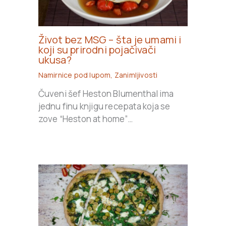
Život bez MSG – šta je umami i
koji su prirodni pojačivači
ukusa?
Namirnice pod lupom
,
Zanimljivosti
Čuveni šef Heston Blumenthal ima
jednu finu knjigu recepata koja se
zove “Heston at home”…