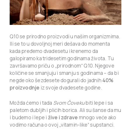
Q10 se prirodno proizvodi u našim organizmima.
Ili se to u dovoljnoj meri dešava do momenta
kada pređemo dvadesetu i krenemo da
galopiramo ka tridesetim godinama života. Tu
završavamo priču o „prirodnom“ Q10. Njegove
količine se smanjuju i smanju s godinama – da bi
negde oko šezdesete dogurali do jadnih
40%
proizvodnje
iz svoje dvadesete godine.
Možda ćemo i tada
Svom Čoveku
biti lepe i sa
paletom dubljih i plićih borica. Ali su šanse da mu
i budemo i lepe i
žive i zdrave
mnogo veće ako
vodimo računa o ovoj „vitamin-like“ supstanci.