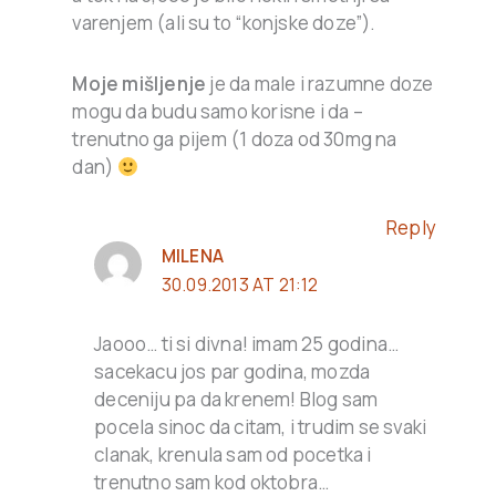
varenjem (ali su to “konjske doze”).
Moje mišljenje
je da male i razumne doze
mogu da budu samo korisne i da –
trenutno ga pijem (1 doza od 30mg na
dan)
Reply
MILENA
30.09.2013 AT 21:12
Jaooo… ti si divna! imam 25 godina…
sacekacu jos par godina, mozda
deceniju pa da krenem! Blog sam
pocela sinoc da citam, i trudim se svaki
clanak, krenula sam od pocetka i
trenutno sam kod oktobra…