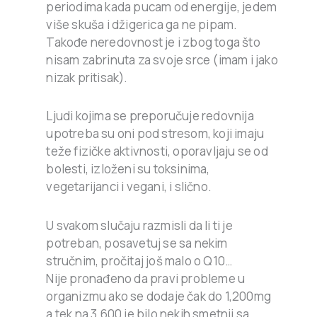
periodima kada pucam od energije, jedem
više skuša i džigerica ga ne pipam.
Takođe neredovnost je i zbog toga što
nisam zabrinuta za svoje srce (imam i jako
nizak pritisak).
Ljudi kojima se preporučuje redovnija
upotreba su oni pod stresom, koji imaju
teže fizičke aktivnosti, oporavljaju se od
bolesti, izloženi su toksinima,
vegetarijanci i vegani, i slično.
U svakom slučaju razmisli da li ti je
potreban, posavetuj se sa nekim
stručnim, pročitaj još malo o Q10…
Nije pronađeno da pravi probleme u
organizmu ako se dodaje čak do 1,200mg
a tek na 3,600 je bilo nekih smetnji sa