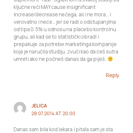
ključne reči MAY cause insignificant
increase/decrease nečega, ali i ne mora… i
verovatno i neće… jer se radi o odstupanjima
od tipa 0.5% u odnosu na placebo kontrolnu
grupu, ali kad se to statistički obradi i
prepakuje za potrebe marketinga kompanije
koja je naručila studiju, zvuči kao da ćeš sutra
umreti ako ne počneš danas da ga piješ.
Reply
JELICA
28.07.2014 AT 20:00
Danas sam bila kod lekara i pitala sam je sta