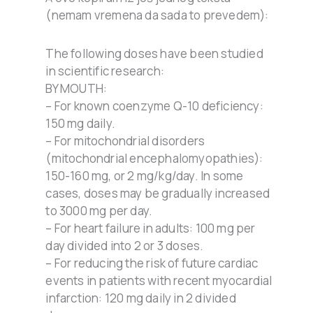
(nemam vremena da sada to prevedem):
The following doses have been studied
in scientific research:
BY MOUTH:
– For known coenzyme Q-10 deficiency:
150 mg daily.
– For mitochondrial disorders
(mitochondrial encephalomyopathies):
150-160 mg, or 2 mg/kg/day. In some
cases, doses may be gradually increased
to 3000 mg per day.
– For heart failure in adults: 100 mg per
day divided into 2 or 3 doses.
– For reducing the risk of future cardiac
events in patients with recent myocardial
infarction: 120 mg daily in 2 divided