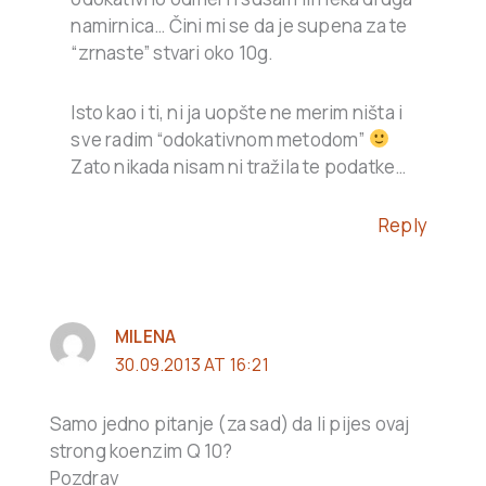
namirnica… Čini mi se da je supena za te
“zrnaste” stvari oko 10g.
Isto kao i ti, ni ja uopšte ne merim ništa i
sve radim “odokativnom metodom”
Zato nikada nisam ni tražila te podatke…
Reply
MILENA
30.09.2013 AT 16:21
Samo jedno pitanje (za sad) da li pijes ovaj
strong koenzim Q 10?
Pozdrav