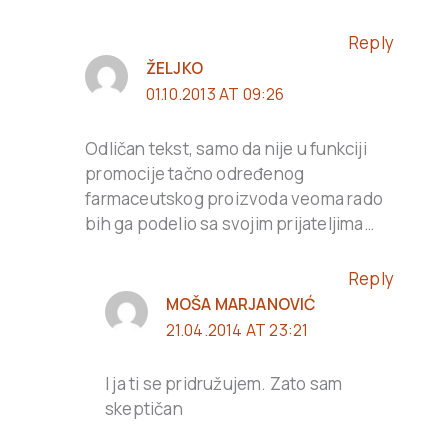
Reply
ŽELJKO
01.10.2013 AT 09:26
Odličan tekst, samo da nije u funkciji
promocije tačno određenog
farmaceutskog proizvoda veoma rado
bih ga podelio sa svojim prijateljima…
Reply
MOŠA MARJANOVIĆ
21.04.2014 AT 23:21
I ja ti se pridružujem. Zato sam
skeptičan