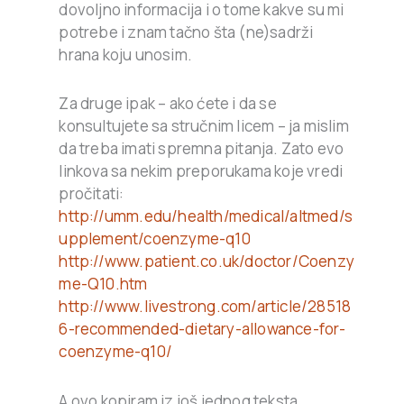
dovoljno informacija i o tome kakve su mi
potrebe i znam tačno šta (ne)sadrži
hrana koju unosim.
Za druge ipak – ako ćete i da se
konsultujete sa stručnim licem – ja mislim
da treba imati spremna pitanja. Zato evo
linkova sa nekim preporukama koje vredi
pročitati:
http://umm.edu/health/medical/altmed/s
upplement/coenzyme-q10
http://www.patient.co.uk/doctor/Coenzy
me-Q10.htm
http://www.livestrong.com/article/28518
6-recommended-dietary-allowance-for-
coenzyme-q10/
A ovo kopiram iz još jednog teksta