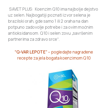
.
SAVET PLUS: Koenzim Q10 ima najbolje dejstvo
uz selen. Najbogatiji poznati izvor selena je
brazilski orah, gde samo 1 ili 2 oraha na dan
potpuno zadovolje potrebe i za ovim moćnim
antioksidansom. Q10 i selen zovu „savršenim
partnerima za zdravo srce“.
“Q-VAR LEPOTE”
– pogledajte nagrađene
recepte za jela bogata koenzimom Q10