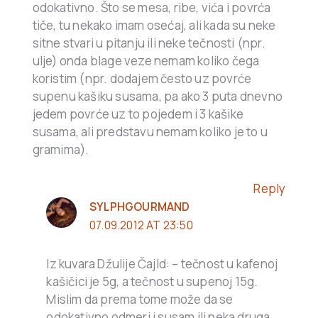
odokativno. Što se mesa, ribe, vića i povrća
tiče, tu nekako imam osećaj, ali kada su neke
sitne stvari u pitanju ili neke tečnosti (npr.
ulje) onda blage veze nemam koliko čega
koristim (npr. dodajem često uz povrće
supenu kašiku susama, pa ako 3 puta dnevno
jedem povrće uz to pojedem i 3 kašike
susama, ali predstavu nemam koliko je to u
gramima).
Reply
SYLPHGOURMAND
07.09.2012 AT 23:50
Iz kuvara Džulije Čajld: – tečnost u kafenoj
kašičici je 5g, a tečnost u supenoj 15g.
Mislim da prema tome može da se
odokativno odmeri i susam ili neka druga