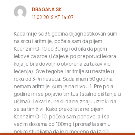
DRAGANA SK
11.02.2019 AT 14:07
Kada mi je sa 35 godina dijagnostikovan šum
na srcu i aritmije, počela sam da pijem
Koenzim Q-10 od 30mg i odbila da pijem
lekove za srce (i čajeve po preporuci lekara
koja je bila dovoljno otvorena za takav vid
lečenja). Sve tegobe i aritmije su nestale u
roku od 3-4 meseca. Sada imam 50 godina,
nemam aritmije, šum je na nivou 1. Pre pola
godine mi se pojavio tinitus (stalno pištanje u
ušima). Lekari su rekli da ne znaju uzrok i da
se sa tim živi. Kako preko leta ne pijem
Koenzim Q-10, počela sam ponovo, ali sa
većim dozama od 100mg (pronašla sam u
nekim studijama da je pimećeno da izleči