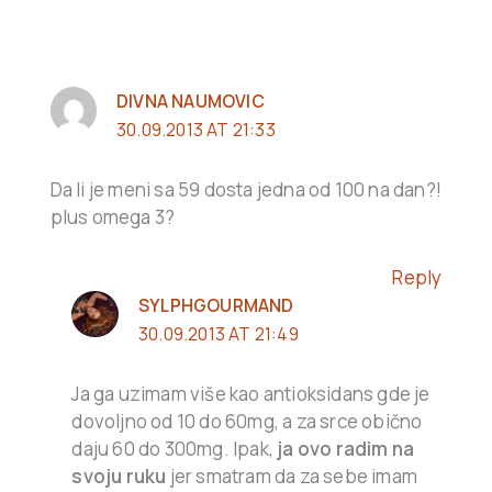
DIVNA NAUMOVIC
30.09.2013 AT 21:33
Da li je meni sa 59 dosta jedna od 100 na dan?!
plus omega 3?
Reply
SYLPHGOURMAND
30.09.2013 AT 21:49
Ja ga uzimam više kao antioksidans gde je
dovoljno od 10 do 60mg, a za srce obično
daju 60 do 300mg. Ipak,
ja ovo radim na
svoju ruku
jer smatram da za sebe imam