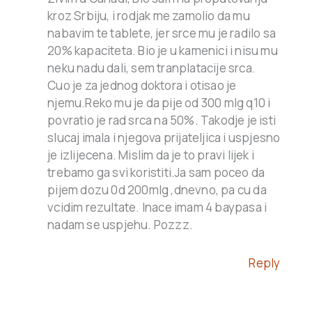
kroz Srbiju, i rodjak me zamolio da mu
nabavim te tablete, jer srce mu je radilo sa
20% kapaciteta. Bio je u kamenici i nisu mu
neku nadu dali, sem tranplatacije srca.
Cuo je za jednog doktora i otisao je
njemu.Reko mu je da pije od 300 mlg q10 i
povratio je rad srca na 50%. Takodje je isti
slucaj imala i njegova prijateljica i uspjesno
je izlijecena. Mislim da je to pravi lijek i
trebamo ga svi koristiti.Ja sam poceo da
pijem dozu 0d 200mlg ,dnevno, pa cu da
vcidim rezultate. Inace imam 4 baypasa i
nadam se uspjehu. Pozzz.
Reply