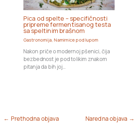
Pica od spelte – specifičnosti
pripreme fermentisanog testa
sa speltinim brašnom
Gastronomija
,
Namirnice pod lupom
Nakon priče o modernoj pšenici, čija
bezbednost je pod tolikim znakom
pitanja da bih joj…
← Prethodna objava
Naredna objava →