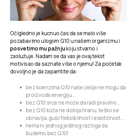
Očigledno je kucnuo čas da se malo više
pozabavimo ulogom Q10 u našem organizmu i
posvetimo mu pažnju
koju stvarno i
zaslužuje.
Nadam se da vas je ovaj tekst
motivisao da saznate više o njemu!
Za početak
dovoljno je da zapamtite da:
bez koenzima Q10 naše ćelije ne mogu da
proizvode energiju…
bez Q10 srce ne može da radi pravilno…
bez Q10 koža ne dobija hranu, teško se
obnavlja, gubi fleksibilnost i elastičnost…
nema ni jednog jedinog razloga da
budemo bez Q10!