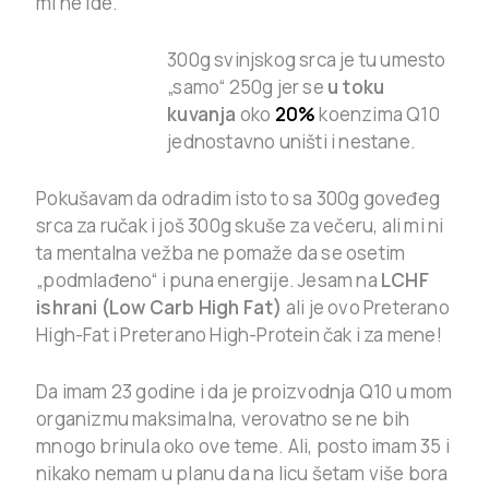
mi ne ide.
300g svinjskog srca je tu umesto
„samo“ 250g jer se
u toku
kuvanja
oko
20%
koenzima Q10
jednostavno uništi i nestane.
Pokušavam da odradim isto to sa 300g goveđeg
srca za ručak i još 300g skuše za večeru, ali mi ni
ta mentalna vežba ne pomaže da se osetim
„podmlađeno“ i puna energije. Jesam na
LCHF
ishrani (Low Carb High Fat)
ali je ovo Preterano
High-Fat i Preterano High-Protein čak i za mene!
Da imam 23 godine i da je proizvodnja Q10 u mom
organizmu maksimalna, verovatno se ne bih
mnogo brinula oko ove teme. Ali, posto imam 35 i
nikako nemam u planu da na licu šetam više bora