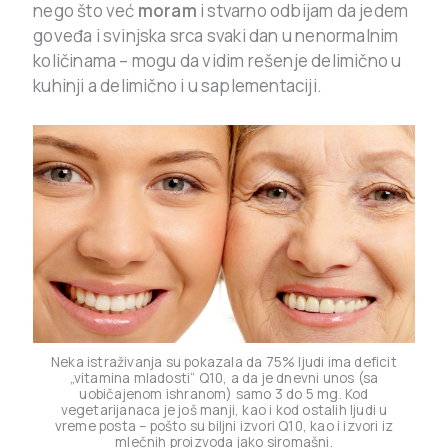
nego što već
moram
i stvarno odbijam da jedem
goveđa i svinjska srca svaki dan u nenormalnim
količinama – mogu da vidim rešenje delimično u
kuhinji a delimično i u saplementaciji.
Neka istraživanja su pokazala da 75% ljudi ima deficit
„vitamina mladosti“ Q10, a da je dnevni unos (sa
uobičajenom ishranom) samo 3 do 5 mg. Kod
vegetarijanaca je još manji, kao i kod ostalih ljudi u
vreme posta – pošto su biljni izvori Q10, kao i izvori iz
mlečnih proizvoda jako siromašni.