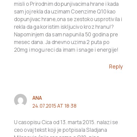
misli o Prirodnim dopunjivacima hrane i kada
sam joj rekla da uzimam Coenzime Q10 kao
dopunjivac hrane,ona se zestoko usprotivila i
rekla da ga koristim iskljucivo kroz hranu!?
Napominjem da sam napunila 50 godina pre
mesec dana. Ja dnevno uzima 2 puta po
20mg i mogu reci da imam i snage i energije!
Reply
ANA
24.07.2015 AT 18:38
U casopisu Cica od 13. marta 2015. nalazi se
ceo ovaj tekst koji je potpisala Sladjana