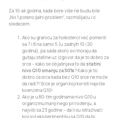
Za 10-ak godina, kada bore više ne budu bile
„No.1 potencijalni problem“, razmišljaću i o
sledećem:
Ako su granicu za holesterol već pomerili
sa 7 i 8 na samo 5 (u zadnjih 10 i 20
godina), pa sada skoro svi moraju da
gutaju statine uz izgovor da je to dobro za
srce – kako se objašnjava to da
statini
nivo Q10 smanju za 50%
? Kako je to
dobro za srce kada bez Q10 srce ne može
da radi?! Srce je organ koji koristi najviše
koenzima Q10!
Ako je u 80-tim godinama nivo Q10 u
organizmu manji nego pri rođenju, a
najviši sa 23 godine – da li su istraživači
koji još eksperimentišu sa Q10 da bi