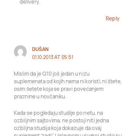
delivery.
Reply
DUŠAN
01.10.2013 AT 05:51
Mislim da je Q10 još jedan u nizu
suplemenata od kojih nema ni koristi, ni štete,
osim šetete koja se pravi povećanjem
praznine u novčaniku.
Kada se pogledaju studije po netu, na
ozbiljnim sajtovima, ne postoji niti jedna
ozbiljna studija koja dokazuje da ovaj
suplement “radi”. Uglavnom u svakoj studiji su