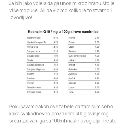
Ja bih jako volela da ga unosim kroz hranu što je
više moguće. Ali da vidimo koliko je to stvarno i
izvodljivo!
Pokušavam nakon ove tabele da zamislim sebe
kako svakodnevno proždirem 300g svinjskog
srca i zalivam ga sa 100ml maslinovog ulja i nešto