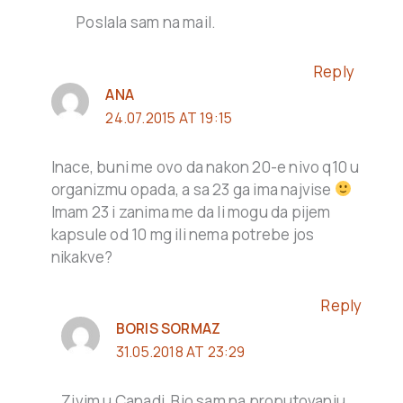
Poslala sam na mail.
Reply
ANA
24.07.2015 AT 19:15
Inace, buni me ovo da nakon 20-e nivo q10 u
organizmu opada, a sa 23 ga ima najvise
Imam 23 i zanima me da li mogu da pijem
kapsule od 10 mg ili nema potrebe jos
nikakve?
Reply
BORIS SORMAZ
31.05.2018 AT 23:29
Zivim u Canadi, Bio sam na proputovanju