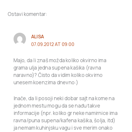
Ostavi komentar:
ALISA
07.09.2012 AT 09:00
Majo, da li znaš možda koliko okvirno ima
grama ulja jedna supena kašika (ravna
naravno)? Čisto da vidim koliko okvirno
unesem koenzima dnevno:)
Inače, da li posoji neki dobar sajt na kome na
jednom mestu mogu da se nađu takve
informacije (npr. koliko gr neke namirnice ima
ravna/puna supena/kafena kašika, šolja, itd)
ja nemam kuhinjsku vagu i sve merim onako