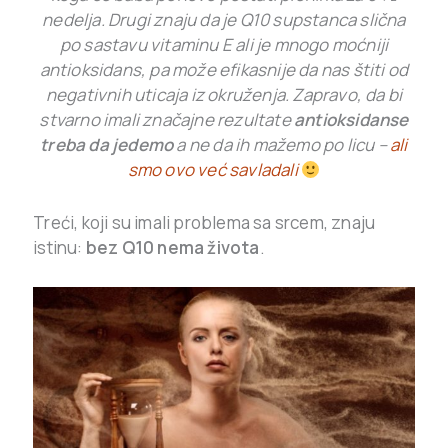
nedelja. Drugi znaju da je Q10 supstanca slična
po sastavu vitaminu E ali je mnogo moćniji
antioksidans, pa može efikasnije da nas štiti od
negativnih uticaja iz okruženja. Zapravo, da bi
stvarno imali značajne rezultate
antioksidanse
treba da jedemo
a ne da ih mažemo po licu –
ali
smo ovo već savladali
Treći, koji su imali problema sa srcem, znaju
istinu:
bez Q10 nema života
.