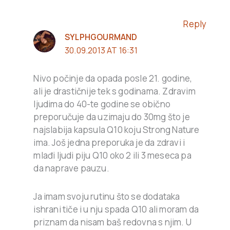
Reply
SYLPHGOURMAND
30.09.2013 AT 16:31
Nivo počinje da opada posle 21. godine,
ali je drastičnije tek s godinama. Zdravim
ljudima do 40-te godine se obično
preporučuje da uzimaju do 30mg što je
najslabija kapsula Q10 koju Strong Nature
ima. Još jedna preporuka je da zdravi i
mlađi ljudi piju Q10 oko 2 ili 3 meseca pa
da naprave pauzu.
Ja imam svoju rutinu što se dodataka
ishrani tiče i u nju spada Q10 ali moram da
priznam da nisam baš redovna s njim. U