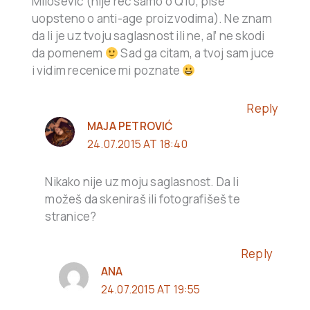
Milosevic (nije rec samo o Q10, pise
uopsteno o anti-age proizvodima). Ne znam
da li je uz tvoju saglasnost ili ne, al’ ne skodi
da pomenem
Sad ga citam, a tvoj sam juce
i vidim recenice mi poznate
Reply
MAJA PETROVIĆ
24.07.2015 AT 18:40
Nikako nije uz moju saglasnost. Da li
možeš da skeniraš ili fotografišeš te
stranice?
Reply
ANA
24.07.2015 AT 19:55