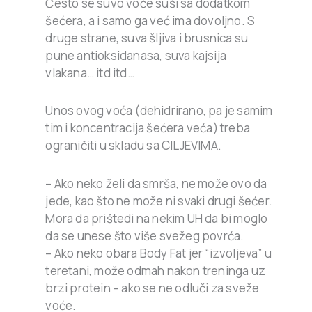
Često se suvo voće suši sa dodatkom
šećera, a i samo ga već ima dovoljno. S
druge strane, suva šljiva i brusnica su
pune antioksidanasa, suva kajsija
vlakana… itd itd…
Unos ovog voća (dehidrirano, pa je samim
tim i koncentracija šećera veća) treba
ograničiti u skladu sa CILJEVIMA.
– Ako neko želi da smrša, ne može ovo da
jede, kao što ne može ni svaki drugi šećer.
Mora da prištedi na nekim UH da bi moglo
da se unese što više svežeg povrća.
– Ako neko obara Body Fat jer “izvoljeva” u
teretani, može odmah nakon treninga uz
brzi protein – ako se ne odluči za sveže
voće.