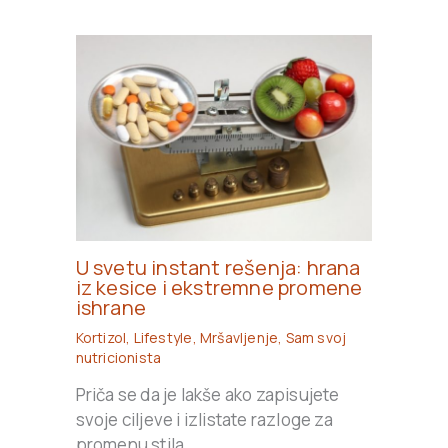
U svetu instant rešenja: hrana
iz kesice i ekstremne promene
ishrane
Kortizol
,
Lifestyle
,
Mršavljenje
,
Sam svoj
nutricionista
Priča se da je lakše ako zapisujete
svoje ciljeve i izlistate razloge za
promenu stila…