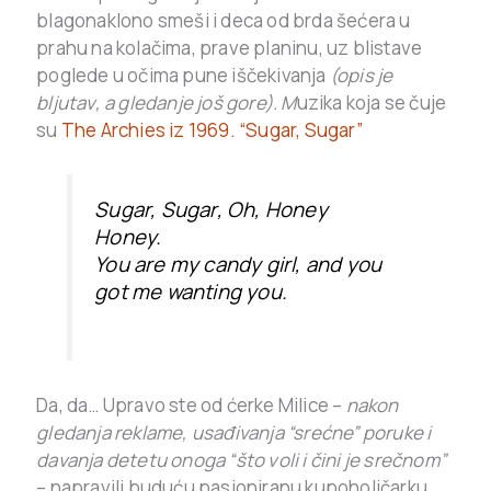
blagonaklono smeši i deca od brda šećera u
prahu na kolačima, prave planinu, uz blistave
poglede u očima pune iščekivanja
(opis je
bljutav, a gledanje još gore). M
uzika koja se čuje
su
The Archies iz 1969. “Sugar, Sugar”
Sugar, Sugar, Oh, Honey
Honey.
You are my candy girl, and you
got me wanting you.
Da, da… Upravo ste od ćerke Milice –
nakon
gledanja reklame, usađivanja “srećne” poruke i
davanja detetu onoga “što voli i čini je srečnom”
– napravili buduću pasioniranu kupoholičarku