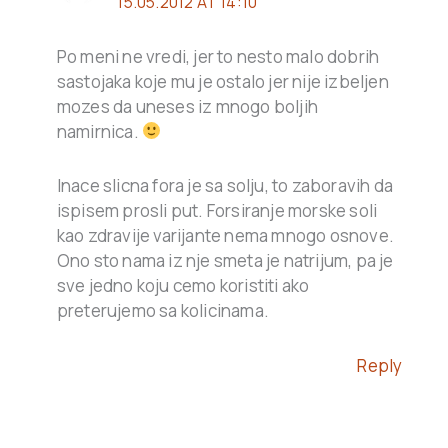
15.05.2012 AT 14:10
Po meni ne vredi, jer to nesto malo dobrih
sastojaka koje mu je ostalo jer nije izbeljen
mozes da uneses iz mnogo boljih
namirnica.
Inace slicna fora je sa solju, to zaboravih da
ispisem prosli put. Forsiranje morske soli
kao zdravije varijante nema mnogo osnove.
Ono sto nama iz nje smeta je natrijum, pa je
sve jedno koju cemo koristiti ako
preterujemo sa kolicinama.
Reply