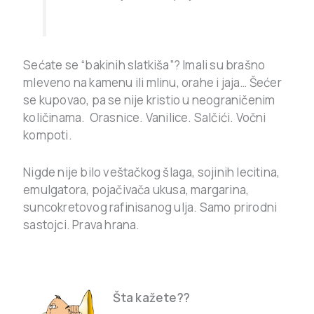
Sećate se “bakinih slatkiša”? Imali su brašno
mleveno na kamenu ili mlinu, orahe i jaja… Šećer
se kupovao, pa se nije kristio u neograničenim
količinama. Orasnice. Vanilice. Salčići. Vočni
kompoti.
Nigde nije bilo veštačkog šlaga, sojinih lecitina,
emulgatora, pojačivača ukusa, margarina,
suncokretovog rafinisanog ulja. Samo prirodni
sastojci. Prava hrana.
.
Šta kažete??