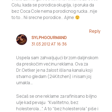
Colu, kada se porodica okuplja, i poruka da
bez Coca Cole nema porodicnog rucka..nije
to to.. Ni srecne porodice.. Ajme
Reply
SYLPHGOURMAND
31.03.2012 AT 16:36
Uspela sam zahvaljujući brzom daljinskom
da preskočim većinu reklama. Ova za
Dr.Oetker je na žalost išla na kanalu koji
stvarno gledam (24Kitchen) i nisam joj
umakla…
Sećaš se one reklame za rafinisano biljno
ulje kad pevaju: “Kvalitetno, bez
holesterola…”. A to “bez holesterola” piše i