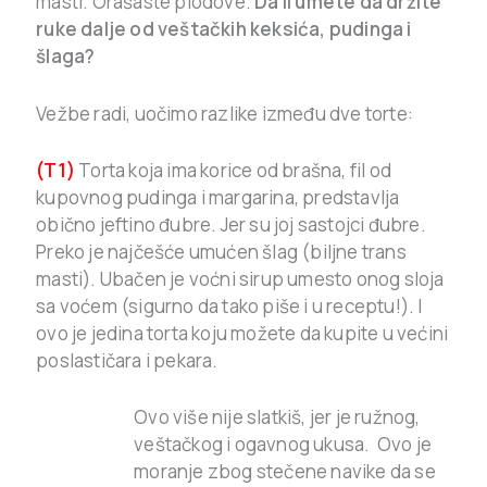
masti. Orašaste plodove.
Da li umete da držite
ruke dalje od veštačkih keksića, pudinga i
šlaga?
Vežbe radi, uočimo razlike između dve torte:
(T1)
Torta koja ima korice od brašna, fil od
kupovnog pudinga i margarina, predstavlja
obično jeftino đubre. Jer su joj sastojci đubre.
Preko je najčešće umućen šlag (biljne trans
masti). Ubačen je voćni sirup umesto onog sloja
sa voćem (sigurno da tako piše i u receptu!). I
ovo je jedina torta koju možete da kupite u većini
poslastičara i pekara.
Ovo više nije slatkiš, jer je ružnog,
veštačkog i ogavnog ukusa. Ovo je
moranje zbog stečene navike da se