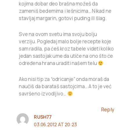
kojima dobar deo brašna možeš da
zameniš bedemima i lešnicima… Nikad ne
stavljaj margarin, gotovi puding ili šlag.
Sve na ovom svetu ima svoju bolju
verziju. Pogledaj malo bolje recepte koje
sam radila, pa ćeš kroz tabele videti koliko
jedan sastojak ume da utiče na ono što će
određena hrana uraditi našem telu
Ako nisi tip za “odricanje” onda moraš da
naučiš da barataš sastojcima… A to je već
savršeno izvodljivo…
Reply
RUSH77
03.06.2012 AT 20:23