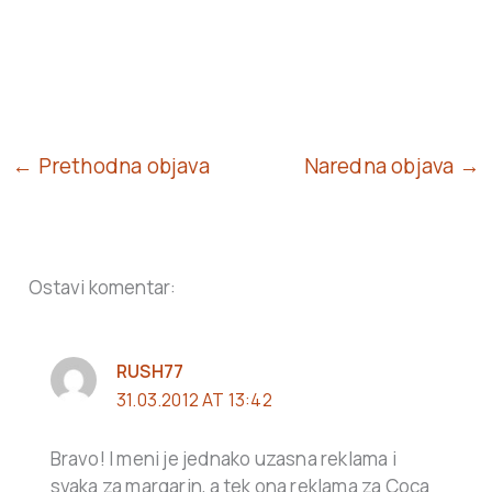
← Prethodna objava
Naredna objava →
Ostavi komentar:
RUSH77
31.03.2012 AT 13:42
Bravo! I meni je jednako uzasna reklama i
svaka za margarin, a tek ona reklama za Coca