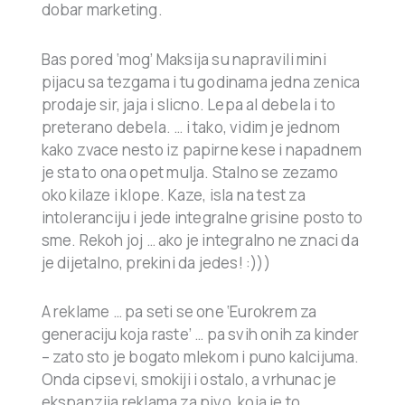
dobar marketing.
Bas pored ‘mog’ Maksija su napravili mini
pijacu sa tezgama i tu godinama jedna zenica
prodaje sir, jaja i slicno. Lepa al debela i to
preterano debela. … i tako, vidim je jednom
kako zvace nesto iz papirne kese i napadnem
je sta to ona opet mulja. Stalno se zezamo
oko kilaze i klope. Kaze, isla na test za
intoleranciju i jede integralne grisine posto to
sme. Rekoh joj … ako je integralno ne znaci da
je dijetalno, prekini da jedes! :)))
A reklame … pa seti se one ‘Eurokrem za
generaciju koja raste’ … pa svih onih za kinder
– zato sto je bogato mlekom i puno kalcijuma.
Onda cipsevi, smokiji i ostalo, a vrhunac je
ekspanzija reklama za pivo, koja je to