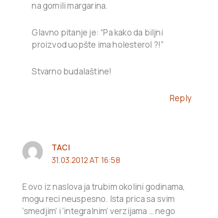
na gomili margarina.
Glavno pitanje je: “Pa kako da biljni
proizvod uopšte ima holesterol ?!”
Stvarno budalaštine!
Reply
TACI
31.03.2012 AT 16:58
E ovo iz naslova ja trubim okolini godinama,
mogu reci neuspesno. Ista prica sa svim
‘smedjim’ i ‘integralnim’ verzijama … nego