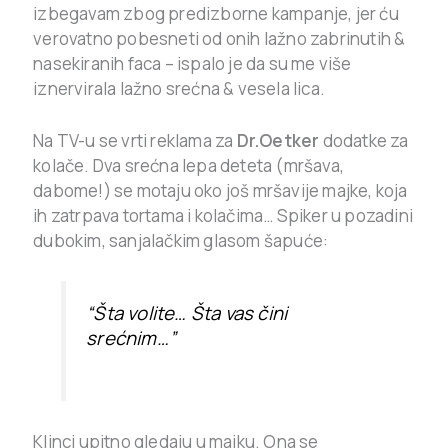
izbegavam zbog predizborne kampanje, jer ću
verovatno pobesneti od onih lažno zabrinutih &
nasekiranih faca – ispalo je da su me više
iznervirala lažno srećna & vesela lica.
Na TV-u se vrti reklama za
Dr.Oetker
dodatke za
kolače. Dva srećna lepa deteta (mršava,
dabome!) se motaju oko još mršavije majke, koja
ih zatrpava tortama i kolačima… Spiker u pozadini
dubokim, sanjalačkim glasom šapuće:
“Šta volite… Šta vas čini
srećnim…”
Klinci upitno gledaju u majku. Ona se