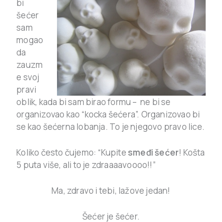
bi
šećer
sam
mogao
da
zauzm
e svoj
pravi
oblik, kada bi sam birao formu – ne bi se
organizovao kao “kocka šećera”. Organizovao bi
se kao šećerna lobanja. To je njegovo pravo lice.
Koliko često čujemo: “Kupite
smeđi šećer
! Košta
5 puta više, ali to je zdraaaavoooo!!”
Ma, zdravo i tebi, lažove jedan!
Šećer je šećer.