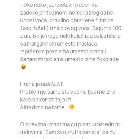
– Ako neko jednostavno cool-ira,
zadovojan težinom, nema razlog da ne
unosi voće, pravilno obrađene žitarice
(ako ih želi) i malo ovog voća. Sigurno 100
puta bolje nego neki kolač iz poslastičare
sa margarinom umesto maslaca,
isprženim prezlama umesto oraha i
šećernim tablama umesto crne čokolade
Hrana je naš ALAT.
Problem je samo što većina ljudi ne zna
kako da koristi taj alat…
Ali radimo na tome…
O sirevima i mastima ću pisati u narednim
delovima “Sam svoj nutricionista” pa ću