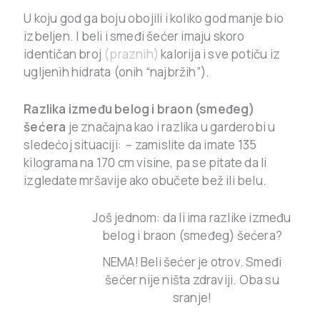
U koju god ga boju obojili i koliko god manje bio
izbeljen. I beli i smeđi šećer imaju skoro
identičan broj
(praznih)
kalorija i sve potiču iz
ugljenih hidrata (onih “najbržih”).
Razlika između belog i braon (smeđeg)
šećera
je značajna kao i razlika u garderobi u
sledećoj situaciji: – zamislite da imate 135
kilograma na 170 cm visine, pa se pitate da li
izgledate mršavije ako obučete bež ili belu.
Još jednom: da li ima razlike između
belog i braon (smeđeg) šećera?
NEMA! Beli šećer je otrov. Smeđi
šećer nije ništa zdraviji. Oba su
sranje!