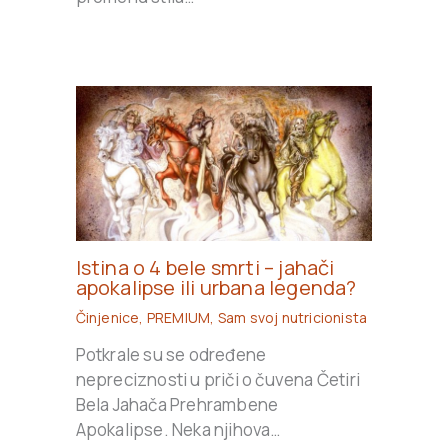
Istina o 4 bele smrti – jahači
apokalipse ili urbana legenda?
Činjenice
,
PREMIUM
,
Sam svoj nutricionista
Potkrale su se određene
nepreciznosti u priči o čuvena Četiri
Bela Jahača Prehrambene
Apokalipse. Neka njihova…