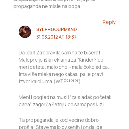
propaganda ne misle na boga.
Reply
SYLPHGOURMAND
31.03.2012 AT 18:37
Da, da!! Zaboravila sam na te bisere!
Malopre je išla reklama za “Kinder”: po
meri deteta, malo ono – mala čokoladica…
Ima više mleka nego kakaa, pa je pravi
izvor kalcijuma (WTF?!?!?!)
Meni i pogled na musli “za sladak početak
dana” zagorča šetnju po samoposluzi…
Ta propaganda je kod većine dobro
prošla! Stave malo ovsenih i onda ide