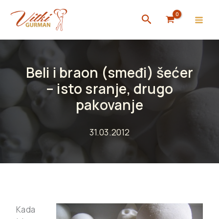
Skip
Search
to
content
Beli i braon (smeđi) šećer
– isto sranje, drugo
pakovanje
31.03.2012
Kada