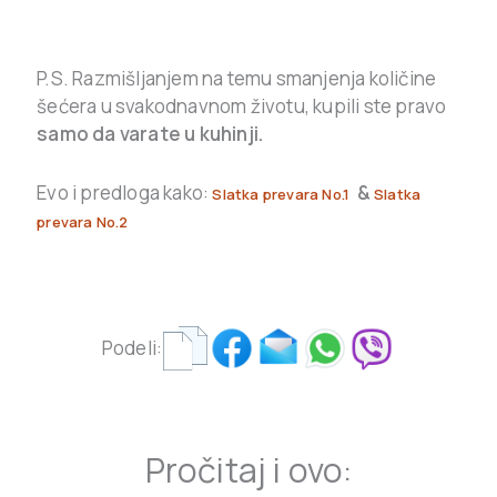
P.S. Razmišljanjem na temu smanjenja količine
šećera u svakodnavnom životu, kupili ste pravo
samo da varate u kuhinji.
.
Evo i predloga kako:
&
Slatka prevara No.1
Slatka
prevara No.2
Podeli:
Pročitaj i ovo: