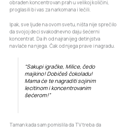
obrađen koncentrovan prah u velikoj količini,
proglasili bi vas za narkomana i lečili.
Ipak, sve ljude na ovom svetu, ništa nije sprečilo
da svojoj deci svakodnevno daju šećerni
koncentrat. Da ih od najranijeg detinjstva
navlače na njega. Čak od njega prave i nagradu.
“Sakupi igračke, Milice, čedo
majkino! Dobičeš čokoladu!
Mama će te nagraditi sojinim
lecitinom i koncentrovanim
šećerom!”
Taman kada sam pomislila da TV treba da