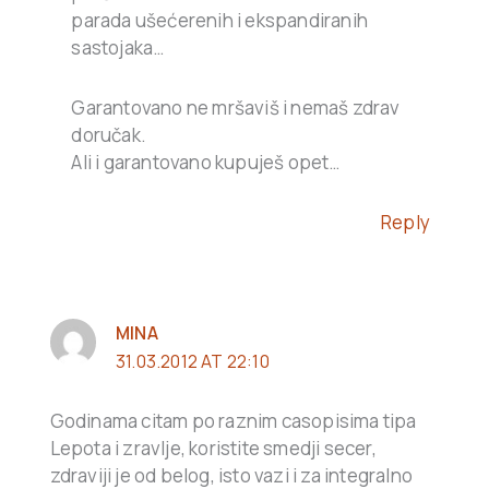
parada ušećerenih i ekspandiranih
sastojaka…
Garantovano ne mršaviš i nemaš zdrav
doručak.
Ali i garantovano kupuješ opet…
Reply
MINA
31.03.2012 AT 22:10
Godinama citam po raznim casopisima tipa
Lepota i zravlje, koristite smedji secer,
zdraviji je od belog, isto vazi i za integralno