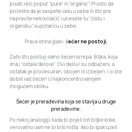
pisati reči poput “pure” ili “organic”. Prosto da
poželite da je saspete celu u sebe ili što pre
napravite neki kolačić i unesete tu “čistu i
organsku” supstancu u sebe.
Prava istina glasi:
š
ećer ne postoji.
Zato što postoji samo šećerna repa. Biljka, koja
ima i “ostale delove”. Ovi delovi su odbačeni, a
ostatak je procesuiran, obojen ili izbeljen. I vi ste
dobili vaš šećer! U najkoncentrovanijem
mogućem obliku.
Šećer je prerađevina koja se stavlja u druge
prerađevine.
Po nekoj analogiji, kada bi pojeli list biljke koke,
verovatno vam ne bi bilo ništa. Ako bi ipak uzeli