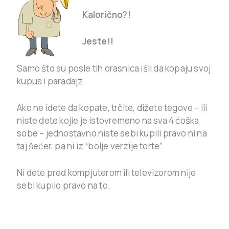
Kalorično?!
Jeste!!
Samo što su posle tih orasnica išli da kopaju svoj
kupus i paradajz.
Ako ne idete da kopate, trčite, dižete tegove – ili
niste dete kojie je istovremeno na sva 4 ćoška
sobe – jednostavno niste sebi kupili pravo ni na
taj šećer, pa ni iz “bolje verzije torte”.
Ni dete pred kompjuterom ili televizorom nije
sebi kupilo pravo na to.