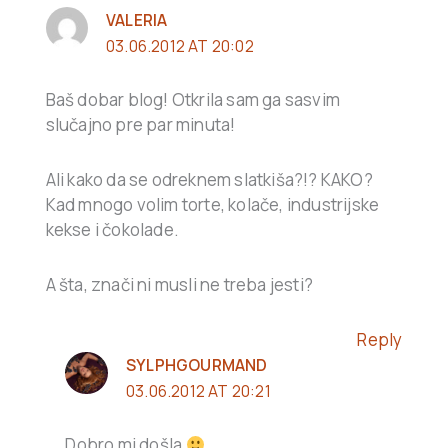
VALERIA
03.06.2012 AT 20:02
Baš dobar blog! Otkrila sam ga sasvim
slučajno pre par minuta!
Ali kako da se odreknem slatkiša?!? KAKO?
Kad mnogo volim torte, kolače, industrijske
kekse i čokolade.
A šta, znači ni musli ne treba jesti?
Reply
SYLPHGOURMAND
03.06.2012 AT 20:21
Dobro mi došla