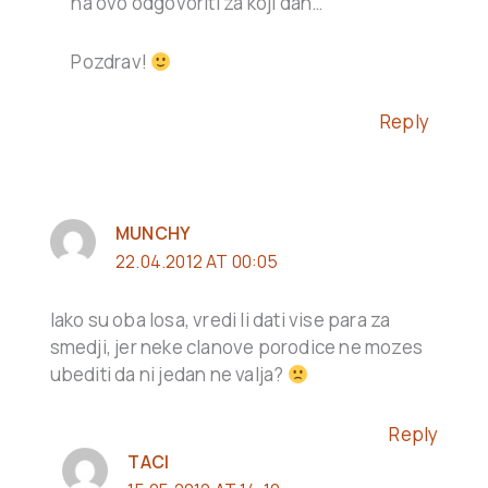
na ovo odgovoriti za koji dan…
Pozdrav!
Reply
MUNCHY
22.04.2012 AT 00:05
Iako su oba losa, vredi li dati vise para za
smedji, jer neke clanove porodice ne mozes
ubediti da ni jedan ne valja?
Reply
TACI