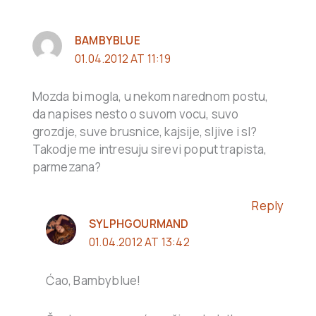
BAMBYBLUE
01.04.2012 AT 11:19
Mozda bi mogla, u nekom narednom postu,
da napises nesto o suvom vocu, suvo
grozdje, suve brusnice, kajsije, sljive i sl?
Takodje me intresuju sirevi poput trapista,
parmezana?
Reply
SYLPHGOURMAND
01.04.2012 AT 13:42
Ćao, Bambyblue!