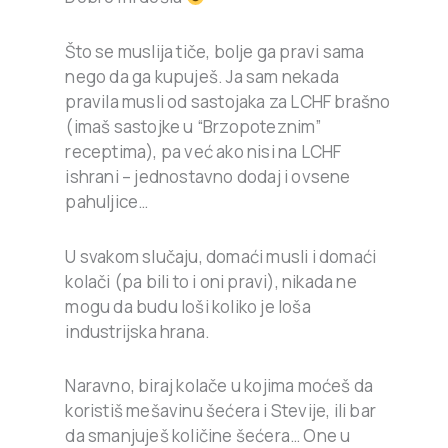
Što se muslija tiče, bolje ga pravi sama
nego da ga kupuješ. Ja sam nekada
pravila musli od sastojaka za LCHF brašno
(imaš sastojke u “Brzopoteznim”
receptima), pa već ako nisi na LCHF
ishrani – jednostavno dodaj i ovsene
pahuljice…
U svakom slučaju, domaći musli i domaći
kolači (pa bili to i oni pravi), nikada ne
mogu da budu loši koliko je loša
industrijska hrana.
Naravno, biraj kolače u kojima moćeš da
koristiš mešavinu šećera i Stevije, ili bar
da smanjuješ količine šećera… One u