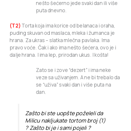
nešto šećerno jede svaki dan ili više
puta dnevno.
(T2)
Torta koja ima korice od belanaca i oraha,
puding skuvan od maslaca, mleka i žumanca je
hrana. Za ukras – slatka mlečna pavlaka. Ima
pravo voće. Čak i ako ima nešto šećera, ovo je i
dalje hrana. I ima lep, prirodan ukus. I košta!
Zato se i zove “dezert” i ima neke
veze sa uživanjem. A ne bi trebalo da
se “uživa” svaki dan i više puta na
dan.
Zašto bi ste uopšte poželeli da
Milicu nakljukate tortom broj (1)
? Zašto bi je i sami pojeli ?