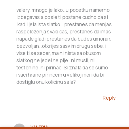
valery, mnogo je lako..u pocetku namerno
izbegavas a posle ti postane cudno da si
ikad i jela ista slatko.. prestanes da menjas
raspolozenja svaki cas, prestanes da imas
napade gladi prestanes da budes umoran,
bezvoljan..otkrijes sasvim drugu sebe, i
vise ti se secer, ma ni nista sa okusom
slatkog ne jedei ne pije..ni musli, ni
testenine, ni pirinac. Si znala da se sumo
rvaci hrane pirincem u velikoj meri da bi
dostiglu onu kolicinu sala?
Reply
VALERIA