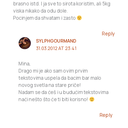
brasno istd. I ja sve to sirota koristim, ali 5kg
viska nikako da odu dole.
Pocinjem da shvatam i zasto
Reply
SYLPHGOURMAND
31.03.2012 AT 23:41
Mina,
Drago mi je ako sam ovim prvim
tekstovima uspela da bacim bar malo
novog svetla na stare priče!
Nadam se da ćeš i u budućim tekstovima
naći nešto što će ti biti korisno!
Reply