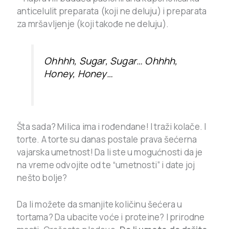
anticelulit preparata (koji ne deluju) i preparata
za mršavljenje (koji takođe ne deluju).
Ohhhh, Sugar, Sugar… Ohhhh,
Honey, Honey…
Šta sada? Milica ima i rođendane! I traži kolače. I
torte. A torte su danas postale prava šećerna
vajarska umetnost! Da li ste u mogućnosti da je
na vreme odvojite od te “umetnosti” i date joj
nešto bolje?
Da li možete da smanjite količinu šećera u
tortama? Da ubacite voće i proteine? I prirodne